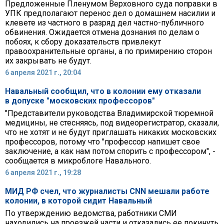
Предложенные Пленумом Верховного суда поправки в
УПК предполагают перенос дел о домашнем насилии и
клевете из частного в разряд дел частно-публичного
обвинения. Ожидается отмена дознания по делам о
побоях, к сбору доказательств привлекут
правоохранительные органы, а по примирению сторон
их закрывать не будут.
6 апреля 2021 г., 20:04
Навальный сообщил, что в колонии ему отказали
в допуске "московских профессоров"
"Представители руководства Владимирской тюремной
медицины, не стесняясь, под видеорегистратор, сказали,
что не хотят и не будут приглашать никаких московских
профессоров, потому что "профессор напишет свое
заключение, а как нам потом спорить с профессором", -
сообщается в микроблоге Навального.
6 апреля 2021 г., 19:28
МИД РФ счел, что журналисты CNN мешали работе
колонии, в которой сидит Навальный
По утверждению ведомства, работники СМИ
находились на проезжей части и отказались ее покинуть