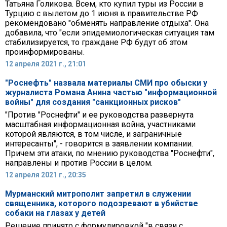
Татьяна Голикова. Всем, кто купил туры из России в
Турцию с вылетом до 1 июня в правительстве РФ
рекомендовано "обменять направление отдыха". Она
добавила, что "если эпидемиологическая ситуация там
стабилизируется, то граждане РФ будут об этом
проинформированы.
12 апреля 2021 г., 21:01
"Роснефть" назвала материалы СМИ про обыски у
журналиста Романа Анина частью "информационной
войны" для создания "санкционных рисков"
"Против "Роснефти" и ее руководства развернута
масштабная информационная война, участниками
которой являются, в том числе, и заграничные
интересанты", - говорится в заявлении компании.
Причем эти атаки, по мнению руководства "Роснефти",
направлены и против России в целом.
12 апреля 2021 г., 20:35
Мурманский митрополит запретил в служении
священника, которого подозревают в убийстве
собаки на глазах у детей
Решение принято с формулировкой "в связи с