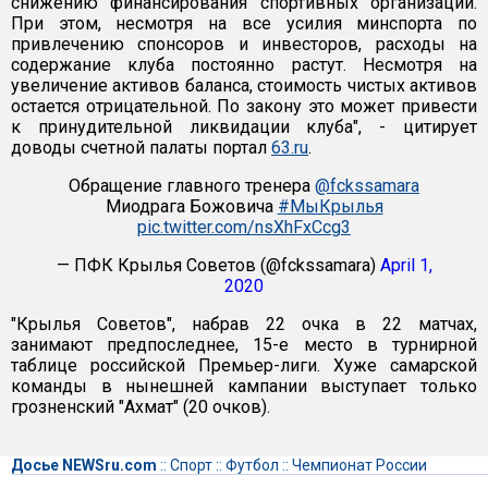
снижению финансирования спортивных организаций.
При этом, несмотря на все усилия минспорта по
привлечению спонсоров и инвесторов, расходы на
содержание клуба постоянно растут. Несмотря на
увеличение активов баланса, стоимость чистых активов
остается отрицательной. По закону это может привести
к принудительной ликвидации клуба", - цитирует
доводы счетной палаты портал
63.ru
.
Обращение главного тренера
@fckssamara
Миодрага Божовича
#МыКрылья
pic.twitter.com/nsXhFxCcg3
— ПФК Крылья Советов (@fckssamara)
April 1,
2020
"Крылья Советов", набрав 22 очка в 22 матчах,
занимают предпоследнее, 15-е место в турнирной
таблице российской Премьер-лиги. Хуже самарской
команды в нынешней кампании выступает только
грозненский "Ахмат" (20 очков).
Досье NEWSru.com
::
Спорт
::
Футбол
::
Чемпионат России