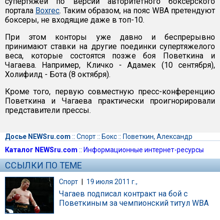
супертяжей по версии авторитетного боксерского
портала
Boxrec
. Таким образом, на пояс WBA претендуют
боксеры, не входящие даже в топ-10.
При этом конторы уже давно и беспрерывно
принимают ставки на другие поединки супертяжелого
веса, которые состоятся позже боя Поветкина и
Чагаева. Например, Кличко - Адамек (10 сентября),
Холифилд - Бота (8 октября).
Кроме того, первую совместную пресс-конференцию
Поветкина и Чагаева практически проигнорировали
представители прессы.
Досье NEWSru.com
::
Спорт
::
Бокс
::
Поветкин, Александр
Каталог NEWSru.com
::
Информационные интернет-ресурсы
ССЫЛКИ ПО ТЕМЕ
Спорт
|
19 июля 2011 г.,
Чагаев подписал контракт на бой с
Поветкиным за чемпионский титул WBA