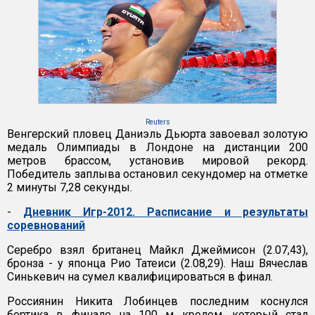
Reuters
Венгерский пловец Даниэль Дьюрта завоевал золотую
медаль Олимпиады в Лондоне на дистанции 200
метров брассом, установив мировой рекорд.
Победитель заплыва остановил секундомер на отметке
2 минуты 7,28 секунды.
-
Дневник Игр-2012. Расписание и результаты
соревнований
Серебро взял британец Майкл Джеймисон (2.07,43),
бронза - у японца Рио Татеиси (2.08,29). Наш Вячеслав
Синькевич на сумел квалифицироваться в финал.
Россиянин Никита Лобинцев последним коснулся
бортика в финале на 100 м кролем, который стал