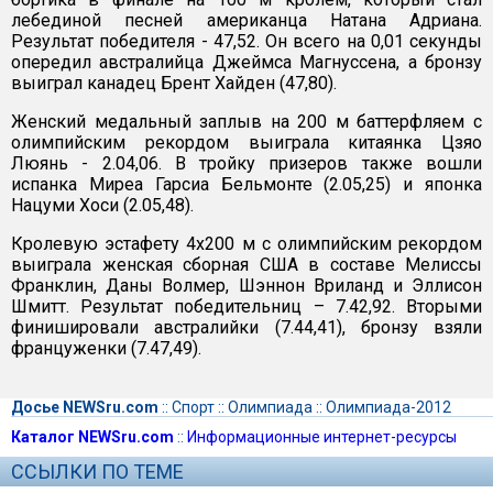
лебединой песней американца Натана Адриана.
Результат победителя - 47,52. Он всего на 0,01 секунды
опередил австралийца Джеймса Магнуссена, а бронзу
выиграл канадец Брент Хайден (47,80).
Женский медальный заплыв на 200 м баттерфляем с
олимпийским рекордом выиграла китаянка Цзяо
Люянь - 2.04,06. В тройку призеров также вошли
испанка Миреа Гарсиа Бельмонте (2.05,25) и японка
Нацуми Хоси (2.05,48).
Кролевую эстафету 4х200 м с олимпийским рекордом
выиграла женская сборная США в составе Мелиссы
Франклин, Даны Волмер, Шэннон Вриланд и Эллисон
Шмитт. Результат победительниц – 7.42,92. Вторыми
финишировали австралийки (7.44,41), бронзу взяли
француженки (7.47,49).
Досье NEWSru.com
::
Спорт
::
Олимпиада
::
Олимпиада-2012
Каталог NEWSru.com
::
Информационные интернет-ресурсы
ССЫЛКИ ПО ТЕМЕ