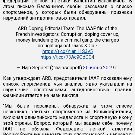
федерации легкой атлетики Валентин Балахничев. В
этом письме Балахничев якобы рассказал о списке
спортсменов, у которых были обнаружены признаки
нарушений антидопинговых правил.
ARD Doping Editorial Team. The IAAF file of the
French investigators: Corruption, doping cover up,
money laundering by a criminal gang: the charges
brought against Diack & Co -
https://t.co/YIan11S3v5
https://t.co/73Ac9OdDC4
— Hajo Seppelt (@hajoseppelt)
30 июня 2019 г.
Как утверждает ARD, представители IAAF показали ему
список спортсменов, чьи анализы явно указывали на
нарушение спортсменами антидопинговых правил.
Фамилии атлетов не называются.
"Мы были поражены, обнаружив в этом списке
несколько элитных спортсменов из Великобритании,
включая олимпийского медалиста и спортивную икону
этой страны. Вопрос, который мы задаем себе, почему
IAAF не обязала Федерацию легкой атлетики
Великобритании наказать этих спортсменов", - написал в