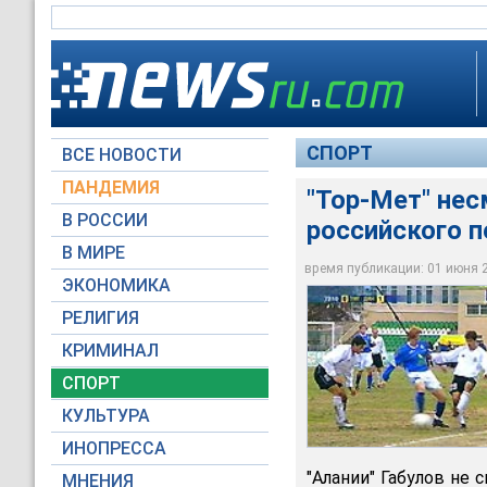
СПОРТ
ВСЕ НОВОСТИ
ПАНДЕМИЯ
"Тор-Мет" нес
В РОССИИ
российского 
В МИРЕ
"Тор-Мет" выиграл 
время публикации: 01 июня 20
ЭКОНОМИКА
Архив NEWSru.com
РЕЛИГИЯ
КРИМИНАЛ
СПОРТ
КУЛЬТУРА
ИНОПРЕССА
"Алании" Габулов не 
МНЕНИЯ