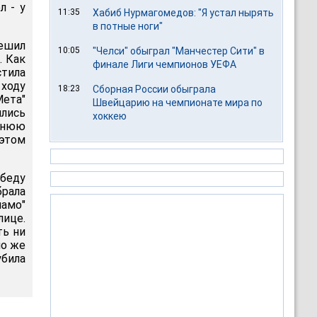
л - у
11:35
Хабиб Нурмагомедов: "Я устал нырять
в потные ноги"
решил
10:05
"Челси" обыграл "Манчестер Сити" в
. Как
финале Лиги чемпионов УЕФА
стила
 ходу
18:23
Сборная России обыграла
Мета"
Швейцарию на чемпионате мира по
ились
хоккею
ашнюю
этом
беду
брала
амо"
ице.
ть ни
но же
убила