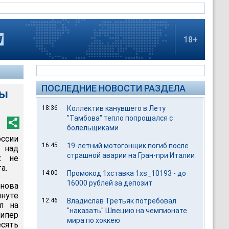
18+
ПОСЛЕДНИЕ НОВОСТИ РАЗДЕЛА
цы
18:36
Коллектив канувшего в Лету
"Тамбова" тепло попрощался с
болельщиками
оссии
16:45
19-летний мотогонщик погиб после
у над
страшной аварии на Гран-при Италии
х не
а.
14:00
Промокод 1хставка 1xs_10193 - до
16000 рублей за депозит
нова
инуте
12:46
Владислав Третьяк потребовал
л на
"наказать" Швецию на чемпионате
кипер
мира по хоккею
есять