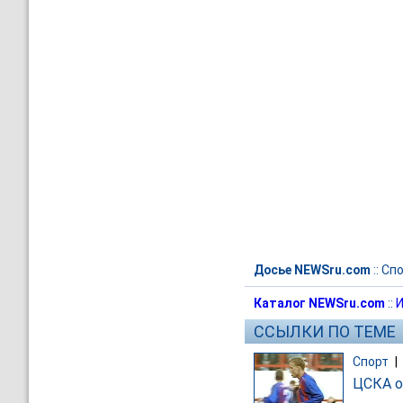
Досье NEWSru.com
::
Спо
Каталог NEWSru.com
::
И
ССЫЛКИ ПО ТЕМЕ
Спорт
|
ЦСКА о