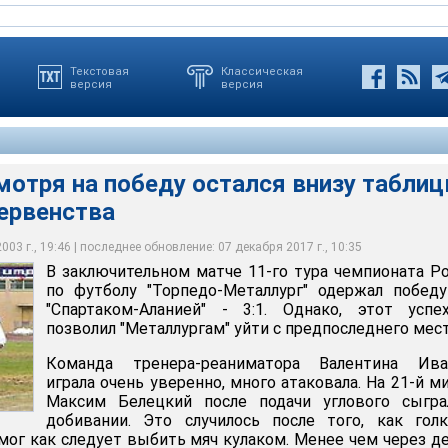
Текстовая
Классическая
версия
версия
мотря на победу остался внизу табли
первенства
у "Спартака-Алании"
03 г., 19:46 | последнее обновление: 07 декабря 2017 г., 10:35
В заключительном матче 11-го тура чемпионата Р
по футболу "Торпедо-Металлург" одержал побед
"Спартаком-Аланией" - 3:1. Однако, этот успе
позволил "Металлургам" уйти с предпоследнего мест
Команда тренера-реаниматора Валентина Ива
играла очень уверенно, много атаковала. На 21-й м
Максим Белецкий после подачи углового сыгра
добивании. Это случилось после того, как гол
смог как следует выбить мяч кулаком. Менее чем через д