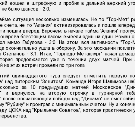
кий вошел в штрафную и пробил в дальний верхний уго
не было шансов - 2:0.
айме ситуация несколько изменилась. Не то "Тор-Мет" 
 счета, не то "Алания" активизировалась и пошла вперед
сти пошли вперед. Впрочем, в начале тайма "Алания" пропу
Монарева блестящим пасом вывели один на один, Роман с
ол мимо Габулова - 3:0. На этом вся активность "Тор-
да окончательно ушла в оборону. За это москвичи поплат
л Степанов - 3:1. Итак, "Торпедо-Металлург" начал дом
торая продолжается уже в течении двух матчей. При 
 из этих встреч провели по три гола.
ытий одиннадцатого тура следует отметить первую по
на" над питерским "Зенитом". Команда Игоря Шалимова на
 сколько за 10 предыдущих матчей. Московское "Дин
а" и вернулось на вторую строчку в турнирной табл
" после впечатляющей победы над "Динамо" не смог заби
му "Рубину" и проиграл с минимальным счетом. Ну и конеч
ду ЦСКА над "Крыльями Советов", которая практически 
первенства.