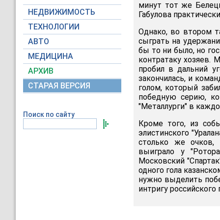
минут тот же Белец
НЕДВИЖИМОСТЬ
Габулова практически 
ТЕХНОЛОГИИ
Однако, во втором т
сыграть на удержание
АВТО
бы то ни было, но го
МЕДИЦИНА
контратаку хозяев. 
пробил в дальний уг
АРХИВ
закончилась, и коман
СТАРАЯ ВЕРСИЯ
голом, который заби
победную серию, ко
"Металлурги" в каждой
Поиск по сайту
Кроме того, из соб
элистинского "Урала
столько же очков,
выиграло у "Ротор
Московский "Спартак
одного гола казанско
нужно выделить побе
интригу российского 