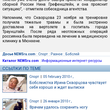
сборной России Нина Грефенштейн, и она прояснит
ситуацию", - отметила собеседница агентства.
Напомним, что Скворцова 23 ноября на тренировке
получила тяжелые травмы и была экстренно
доставлена на вертолете в госпиталь города
Траунштайн. После ряда неотложных операций
россиянка была переведена на лечение в медицинскую
клинику в Мюнхене.
Досье NEWSru.com
::
Спорт
::
Разное
::
Бобслей
Каталог NEWSru.com
::
Информационные интернет-ресурсы
ССЫЛКИ ПО ТЕМЕ
Спорт
|
05 february 2010 г.,
Бобслеистка Ирина Скворцова чувствует
себя хорошо и ждет выписки
Спорт
|
26 января 2010 г.,
Врачам удалось сохранить ногу