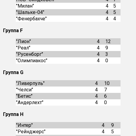
"Милан"
4
5
"Шальке-04"
4
5
"Фенербахче"
4
4
Группа F
"Лион"
4
12
"Реал"
4
9
"Русенборг"
4
3
"Олимпиакос"
4
0
Группа G
"Ливерпуль"
4
10
"Челси"
4
7
"Бетис"
4
6
"Андерлехт"
4
0
Группа Н
"Интер"
4
9
"Рейнджерс"
4
5