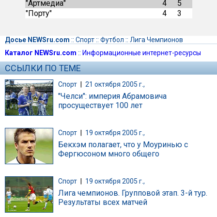
"Артмедиа"
4
5
"Порту"
4
3
Досье NEWSru.com
::
Спорт
::
Футбол
::
Лига Чемпионов
Каталог NEWSru.com
::
Информационные интернет-ресурсы
ССЫЛКИ ПО ТЕМЕ
Спорт
|
21 октября 2005 г.,
"Челси": империя Абрамовича
просуществует 100 лет
Спорт
|
19 октября 2005 г.,
Бекхэм полагает, что у Моуринью с
Фергюсоном много общего
Спорт
|
19 октября 2005 г.,
Лига чемпионов. Групповой этап. 3-й тур.
Результаты всех матчей