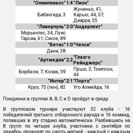
"Олимпиакос"
1:4
"Лион"
Жуниньо, 41;
Бабангида, 3
Карью, 44, 57;
Диарра, 55
"Ливерпуль"
3:0
"Андерлехт"
Морьентес, 34; Луис
Гарсиа, 61; Сиссе, 89
"Бетис"
1:0
"Челси"
Дани, 28
"Глазго
"Артмедиа"
2:2
Рейнджерс"
Пршо, 3; Томпсон,
Борбели, 7; Козак, 59
44
"Интер"
2:1
"Порто"
Круз, 75 (пен), 82
Уго Алмейда, 16
Поединки в группах А, В, С и D пройдут в среду.
В групповом турнире участвуют 32 клуба - 16
победителей третьего отборочного раунда и 16 команд,
попавших в эту стадию автоматически. Разбившись на
8 групп по четыре клуба, участники с сентября по
декабрь проводят по шесть матчей - каждый с каждым