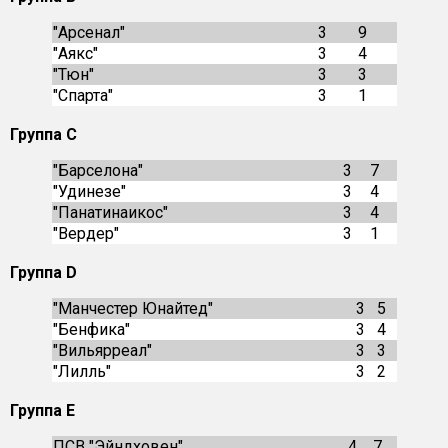
"Арсенал"
3
9
"Аякс"
3
4
"Тюн"
3
3
"Спарта"
3
1
Группа С
"Барселона"
3
7
"Удинезе"
3
4
"Панатинаикос"
3
4
"Вердер"
3
1
Группа D
"Манчестер Юнайтед"
3
5
"Бенфика"
3
4
"Вильярреал"
3
3
"Лилль"
3
2
Группа Е
ПСВ "Эйндховен"
4
7