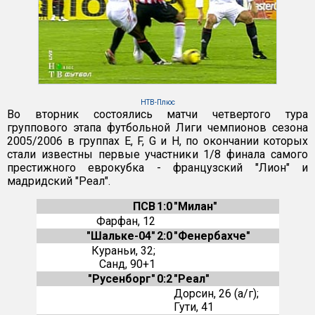
НТВ-Плюс
Во вторник состоялись матчи четвертого тура
группового этапа футбольной Лиги чемпионов сезона
2005/2006 в группах E, F, G и H, по окончании которых
стали известны первые участники 1/8 финала самого
престижного еврокубка - французский "Лион" и
мадридский "Реал".
ПСВ
1:0
"Милан"
Фарфан, 12
"Шальке-04"
2:0
"Фенербахче"
Кураньи, 32;
Санд, 90+1
"Русенборг"
0:2
"Реал"
Дорсин, 26 (а/г);
Гути, 41