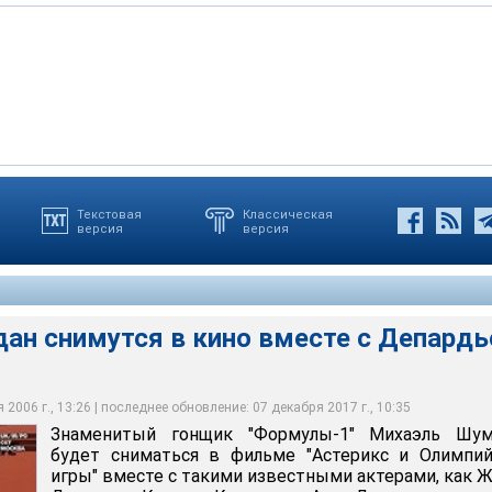
Текстовая
Классическая
версия
версия
 "Формулы-1" Михаэль Шумахер будет сниматься в фильме
йские игры" вместе с такими известными актерами, как Жерар
 Кардинале, Ален Делон
ан снимутся в кино вместе с Депардь
2006 г., 13:26 | последнее обновление: 07 декабря 2017 г., 10:35
Знаменитый гонщик "Формулы-1" Михаэль Шум
будет сниматься в фильме "Астерикс и Олимпий
игры" вместе с такими известными актерами, как 