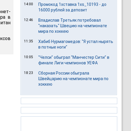
14:00
Промокод 1хставка 1xs_10193 - до
16000 рублей за депозит
рнет-
ира в
12:46
Владислав Третьяк потребовал
питан
"наказать" Швецию на чемпионате
мира по хоккею
иксов
11:35
Хабиб Нурмагомедов: "Я устал нырять
в потные ноги"
10:05
"Челси" обыграл "Манчестер Сити" в
финале Лиги чемпионов УЕФА
18:23
Сборная России обыграла
Швейцарию на чемпионате мира по
хоккею