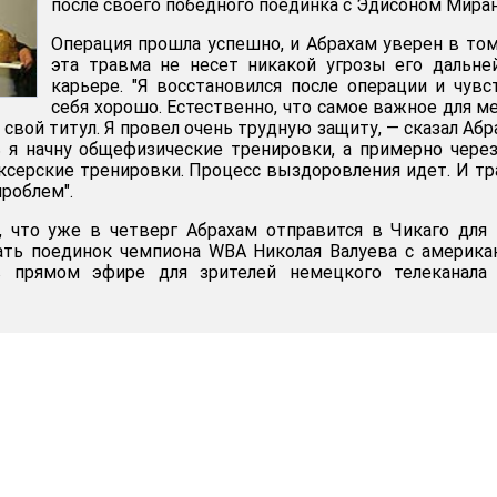
после своего победного поединка с Эдисоном Мира
Операция прошла успешно, и Абрахам уверен в том
эта травма не несет никакой угрозы его дальн
карьере. "Я восстановился после операции и чув
себя хорошо. Естественно, что самое важное для м
л свой титул. Я провел очень трудную защиту, — сказал Абр
 я начну общефизические тренировки, а примерно чере
оксерские тренировки. Процесс выздоровления идет. И т
роблем".
 что уже в четверг Абрахам отправится в Чикаго для 
ть поединок чемпиона WBA Николая Валуева с америка
 прямом эфире для зрителей немецкого телеканала 