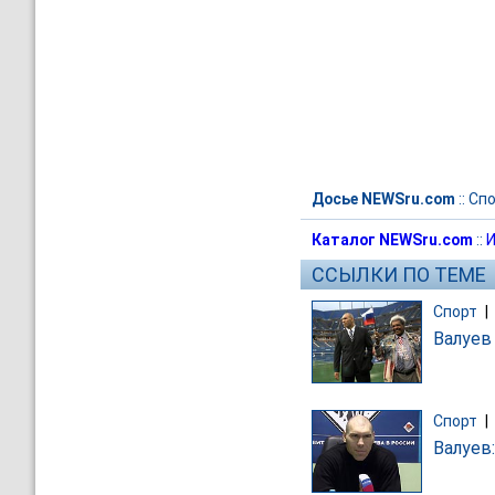
Досье NEWSru.com
::
Спо
Каталог NEWSru.com
::
И
ССЫЛКИ ПО ТЕМЕ
Спорт
|
Валуев
Спорт
|
Валуев