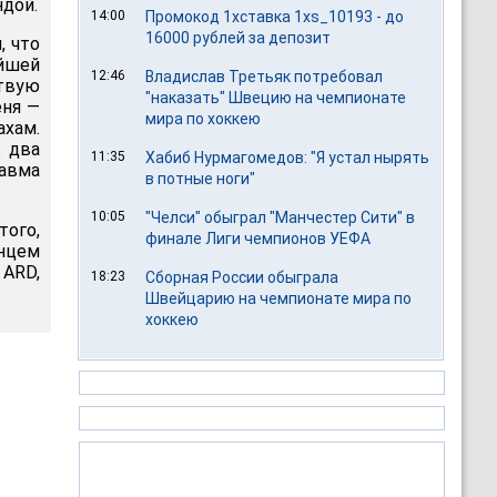
ндой.
14:00
Промокод 1хставка 1xs_10193 - до
16000 рублей за депозит
, что
ейшей
12:46
Владислав Третьяк потребовал
ствую
"наказать" Швецию на чемпионате
еня —
мира по хоккею
ахам.
з два
11:35
Хабиб Нурмагомедов: "Я устал нырять
равма
в потные ноги"
10:05
"Челси" обыграл "Манчестер Сити" в
того,
финале Лиги чемпионов УЕФА
нцем
ARD,
18:23
Сборная России обыграла
Швейцарию на чемпионате мира по
хоккею