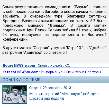
Самая результативная команда лиги - "Барыс" - пришла
в себя после осечки в Загребе и снова начала исправно
забивать. В очередном туре благодаря хет-трику
Брэндона Боченски казахстанцами со счетом 5:2 было
повержено минское "Динамо". В десяти матчах
подопечные Ари-Пекки Селина забили 51 гол и, набрав
24 очка, вернулись на первое место в Восточной
конференции.
В других матчах "Спартак" уступил "Югре" 0:1, а "Донбасс"
разгромил "Авангард" со счетом 6:1.
Досье NEWSru.com
::
Спорт
::
Хоккей
::
КХЛ
Каталог NEWSru.com
::
Информационные интернет-ресурсы
ССЫЛКИ ПО ТЕМЕ
Спорт
|
29 сентября 2013 г.,
Магнитогорский "Металлург" победил
шестой раз подряд