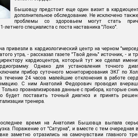
Бышовцу предстоит еще один визит в кардиоцен
дополнительное обследование. Не исключено также
проблемы со здоровьем могут стать прич
1-летнего специалиста с поста наставника "Локо".
ча привезли в кардиологический центр на черном "мерсе
того утра, - рассказал газете "Твой день" источник, - и т
 директору кардиоцентра, который тут же сделал имен
ардиограмму. Однако для установления точного диаг
ключили прибор суточного мониторирования ЭКГ по Хол
в течение 24 часов малейшие отклонения в работе сер
ормацию. С ним Анатолий Федорович проводил вчера
 Только проанализировав данные с прибора, которые сни
но будет поставить точный диагноз и принять решен
тализации тренера.
последнее время на Анатолия Бышовца выпала серье
узка. Поражение от "Сатурна", и вместе с тем очередная 
вке заметно отразились на самочувствии главного тре