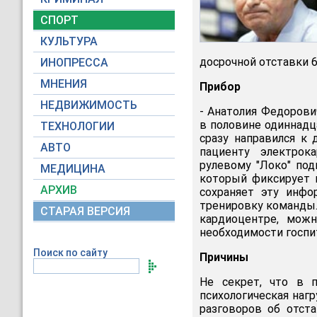
СПОРТ
КУЛЬТУРА
досрочной отставки 6
ИНОПРЕССА
МНЕНИЯ
Прибор
НЕДВИЖИМОСТЬ
- Анатолия Федорови
в половине одиннадца
ТЕХНОЛОГИИ
сразу направился к
АВТО
пациенту электрок
рулевому "Локо" под
МЕДИЦИНА
который фиксирует 
АРХИВ
сохраняет эту инф
тренировку команды.
СТАРАЯ ВЕРСИЯ
кардиоцентре, мож
необходимости госпи
Поиск по сайту
Причины
Не секрет, что в 
психологическая нагр
разговоров об отста