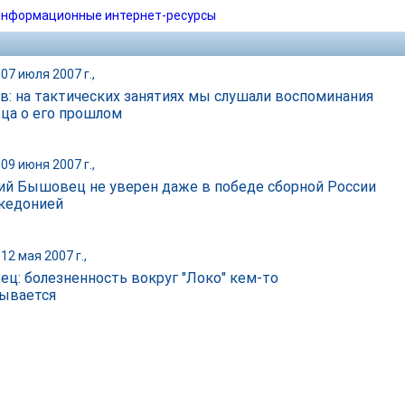
нформационные интернет-ресурсы
07 июля 2007 г.,
в: на тактических занятиях мы слушали воспоминания
а о его прошлом
09 июня 2007 г.,
ий Бышовец не уверен даже в победе сборной России
кедонией
12 мая 2007 г.,
ц: болезненность вокруг "Локо" кем-то
ывается