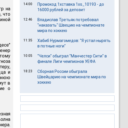
14:00
Промокод 1хставка 1xs_10193 - до
тр на
16000 рублей за депозит
, что
иной
12:46
Владислав Третьяк потребовал
"наказать" Швецию на чемпионате
мира по хоккею
11:35
Хабиб Нурмагомедов: "Я устал нырять
десе"
в потные ноги"
ренер
итому
10:05
"Челси" обыграл "Манчестер Сити" в
ноза
финале Лиги чемпионов УЕФА
теру,
18:23
Сборная России обыграла
дца и
Швейцарию на чемпионате мира по
шнюю
хоккею
мут в
ие о
зная
волна
нера.