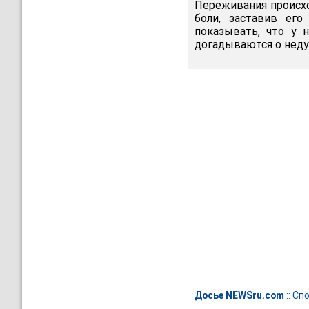
Переживания происхо
боли, заставив ег
показывать, что у 
догадываются о неду
Досье NEWSru.com
::
Спо