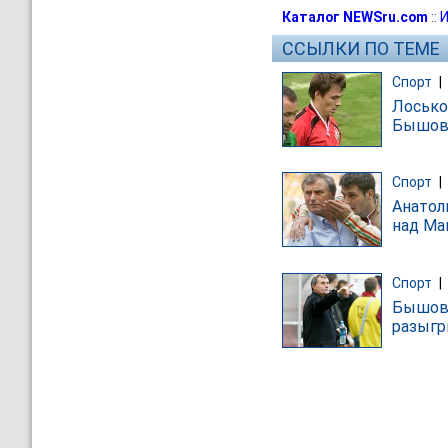
Каталог NEWSru.com
::
И
ССЫЛКИ ПО ТЕМЕ
Спорт
|
Лосько
Бышовц
Спорт
|
Анатол
над Ма
Спорт
|
Бышове
разыгр