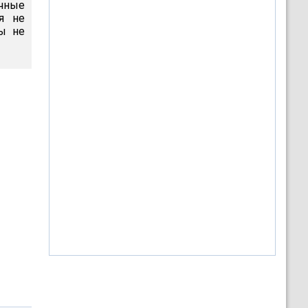
ечные
я не
ы не