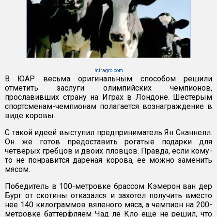
miragro.com
В ЮАР весьма оригинальным способом решили
отметить заслуги олимпийских чемпионов,
прославивших страну на Играх в Лондоне. Шестерым
спортсменам-чемпионам полагается вознаграждение в
виде коровы.
С такой идеей выступил предприниматель Ян Сканнелл.
Он же готов предоставить рогатые подарки для
четверых гребцов и двоих пловцов. Правда, если кому-
то не понравится дареная корова, ее можно заменить
мясом.
Победитель в 100-метровке брассом Кэмерон ван дер
Бург от скотины отказался и захотел получить вместо
нее 140 килограммов вяленого мяса, а чемпион на 200-
метровке баттерфляем Чад ле Кло еще не решил, что