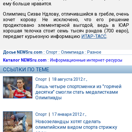
ему больше нравится.
Олимпиец Сизве Ндлову, отличившийся в гребле, очень
хочет корову. Не исключено, что его решение
продиктовано элементарной выгодой, ведь в ЮАР
хорошая телочка стоит семь тысяч рэндов (700 евро),
передает курьезную информацию
ИТАР-ТАСС
.
Досье NEWSru.com
::
Спорт
::
Олимпиада
::
Разное
Каталог NEWSru.com
::
Информационные интернет-ресурсы
ССЫЛКИ ПО ТЕМЕ
Спорт
|
18 августа 2012 г.,
Лишь четыре спортсменки из "горячей
десятки" смогли стать медалистками
Олимпиады
Спорт
|
17 января 2012 г.,
Новозеландцы хотят сделать
олимпийским видом спорта стрижку