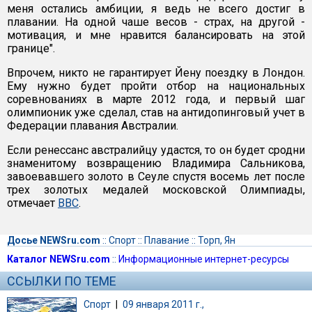
меня остались амбиции, я ведь не всего достиг в
плавании. На одной чаше весов - страх, на другой -
мотивация, и мне нравится балансировать на этой
границе".
Впрочем, никто не гарантирует Йену поездку в Лондон.
Ему нужно будет пройти отбор на национальных
соревнованиях в марте 2012 года, и первый шаг
олимпионик уже сделал, став на антидопинговый учет в
Федерации плавания Австралии.
Если ренессанс австралийцу удастся, то он будет сродни
знаменитому возвращению Владимира Сальникова,
завоевавшего золото в Сеуле спустя восемь лет после
трех золотых медалей московской Олимпиады,
отмечает
ВВС
.
Досье NEWSru.com
::
Спорт
::
Плавание
::
Торп, Ян
Каталог NEWSru.com
::
Информационные интернет-ресурсы
ССЫЛКИ ПО ТЕМЕ
Спорт
|
09 января 2011 г.,