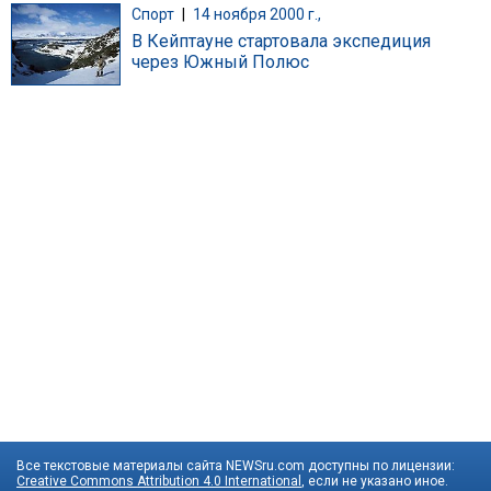
Спорт
|
14 ноября 2000 г.,
В Кейптауне стартовала экспедиция
через Южный Полюс
Все текстовые материалы сайта NEWSru.com доступны по лицензии:
Creative Commons Attribution 4.0 International
, если не указано иное.