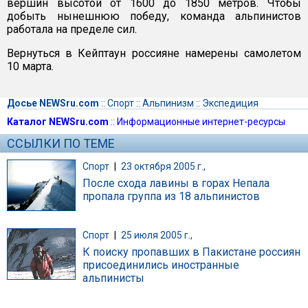
вершин высотой от 1600 до 1850 метров. Чтобы
добыть нынешнюю победу, команда альпинистов
работала на пределе сил.
Вернуться в Кейптаун россияне намерены самолетом
10 марта.
Досье NEWSru.com
::
Спорт
::
Альпинизм
::
Экспедиция
Каталог NEWSru.com
::
Информационные интернет-ресурсы
ССЫЛКИ ПО ТЕМЕ
Спорт
|
23 октября 2005 г.,
После схода лавины в горах Непала
пропала группа из 18 альпинистов
Спорт
|
25 июля 2005 г.,
К поиску пропавших в Пакистане россиян
присоединились иностранные
альпинисты