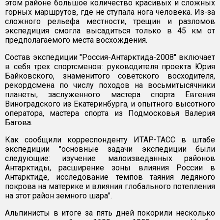
этом районе большое количество красивых и сложных
горных маршрутов, где не ступала нога человека. Из-за
сложного рельефа местности, трещин и разломов
экспедиция смогла высадиться только в 45 км от
предполагаемого места восхождения.
Состав экспедиции "Россия-Антарктида-2008" включает
в себя трех спортсменов: руководителя проекта Юрия
Байковского, знаменитого советского восходителя,
рекордсмена по числу походов на восьмитысячники
планеты, заслуженного мастера спорта Евгения
Виноградского из Екатеринбурга, и опытного высотного
оператора, мастера спорта из Подмосковья Валерия
Багова.
Как сообщили корреспонденту ИТАР-ТАСС в штабе
экспедиции "основные задачи экспедиции были
следующие: изучение малоизведанных районов
Антарктиды, расширение зоны влияния России в
Антарктиде, исследование темпов таяния ледяного
покрова на материке и влияния глобального потепления
на этот район земного шара".
Альпинисты в итоге за пять дней покорили несколько