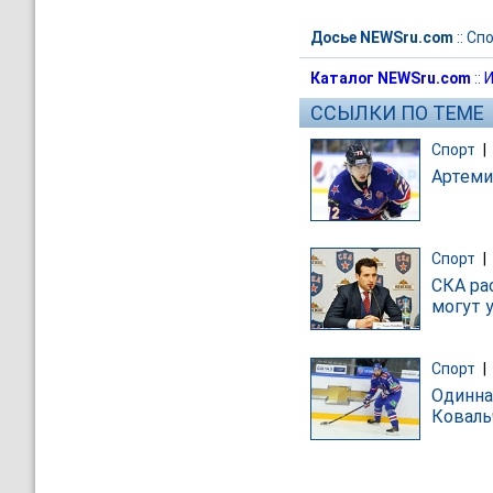
Досье NEWSru.com
::
Спо
Каталог NEWSru.com
::
И
ССЫЛКИ ПО ТЕМЕ
Спорт
|
Артеми
Спорт
|
СКА ра
могут 
Спорт
|
Одинна
Коваль