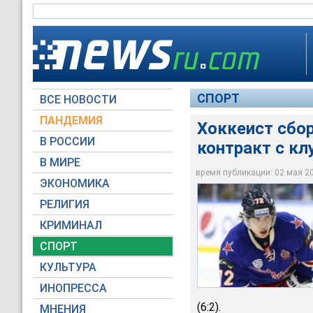
СПОРТ
ВСЕ НОВОСТИ
ПАНДЕМИЯ
Хоккеист сбо
В РОССИИ
контракт с кл
В МИРЕ
Артемий Панарин
время публикации: 02 мая 201
ЭКОНОМИКА
Global Look Press
РЕЛИГИЯ
КРИМИНАЛ
СПОРТ
КУЛЬТУРА
ИНОПРЕССА
(6:2).
МНЕНИЯ