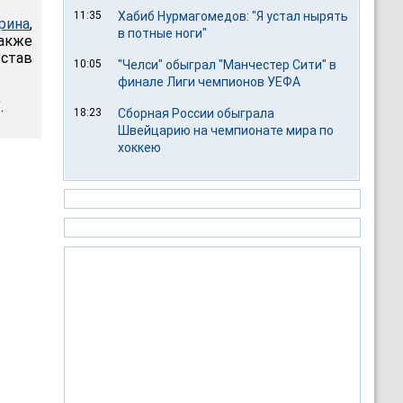
11:35
Хабиб Нурмагомедов: "Я устал нырять
рина
,
в потные ноги"
Также
 став
10:05
"Челси" обыграл "Манчестер Сити" в
финале Лиги чемпионов УЕФА
.
18:23
Сборная России обыграла
Швейцарию на чемпионате мира по
хоккею