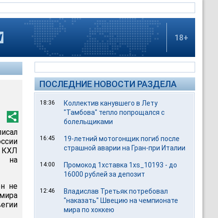
18+
ПОСЛЕДНИЕ НОВОСТИ РАЗДЕЛА
18:36
Коллектив канувшего в Лету
"Тамбова" тепло попрощался с
болельщиками
исал
16:45
19-летний мотогонщик погиб после
ссии
страшной аварии на Гран-при Италии
 КХЛ
я на
14:00
Промокод 1хставка 1xs_10193 - до
16000 рублей за депозит
он не
12:46
Владислав Третьяк потребовал
 мира
"наказать" Швецию на чемпионате
егии
мира по хоккею