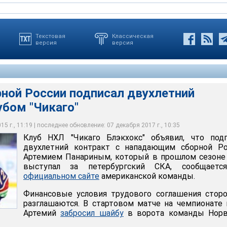
Текстовая
Классическая
версия
версия
рной России подписал двухлетний
убом "Чикаго"
5 г., 11:19 | последнее обновление: 07 декабря 2017 г., 10:35
Клуб НХЛ "Чикаго Блэкхокс" объявил, что подп
двухлетний контракт с нападающим сборной Ро
Артемием Панариным, который в прошлом сезоне
выступал за петербургский СКА, сообщаетс
официальном сайте
американской команды.
Финансовые условия трудового соглашения стор
разглашаются. В стартовом матче на чемпионате
Артемий
забросил шайбу
в ворота команды Норв