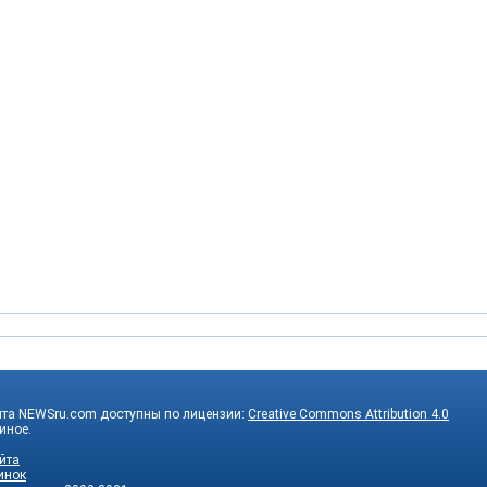
йта NEWSru.com доступны по лицензии:
Creative Commons Attribution 4.0
 иное.
йта
инок