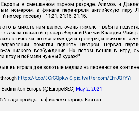
 Европы в смешанном парном разряде. Алимов и Давле
ым номером, в финале переиграли английскую пару Л
й номер посева) - 11:21, 21:16, 21:15.
лото в миксте нам далось очень тяжело - ребята подуста
- сказала главный тренер сборной России Клавдия Майоро
сихологически, но вся команда и тренеры, и психолог сла
аправлении, помогли поднять настрой. Первая парти
из-за низкого возбуждения. Но потом вошли в игру, с
ли игру и поймали нужный кураж!"
вые выиграла две золотые медали на первенстве контине
kthrough
https://t.co/3CrCQpkwiS
pic.twitter.com/EhrJQfYYiI
 Badminton Europe (@EuropeBEC)
May 2, 2021
22 года пройдет в финском городе Вантаа.