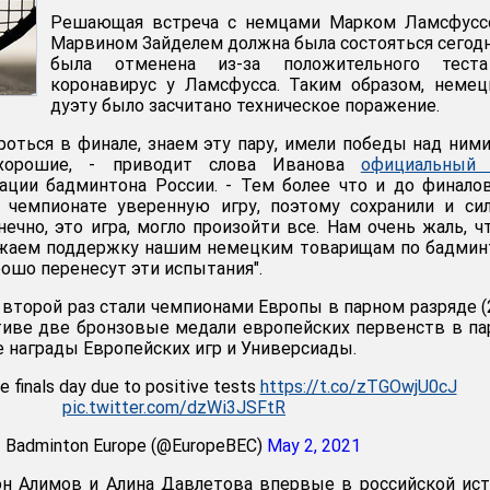
Решающая встреча с немцами Марком Ламсфусс
Марвином Зайделем должна была состояться сегодн
была отменена из-за положительного тест
коронавирус у Ламсфусса. Таким образом, неме
дуэту было засчитано техническое поражение.
оться в финале, знаем эту пару, имели победы над ними
орошие, - приводит слова Иванова
официальный 
ации бадминтона России. - Тем более что и до финал
 чемпионате уверенную игру, поэтому сохранили и си
ечно, это игра, могло произойти все. Нам очень жаль, ч
ажаем поддержку нашим немецким товарищам по бадмин
рошо перенесут эти испытания".
 второй раз стали чемпионами Европы в парном разряде (
ктиве две бронзовые медали европейских первенств в п
е награды Европейских игр и Универсиады.
e finals day due to positive tests
https://t.co/zTGOwjU0cJ
pic.twitter.com/dzWi3JSFtR
 Badminton Europe (@EuropeBEC)
May 2, 2021
он Алимов и Алина Давлетова впервые в российской ис