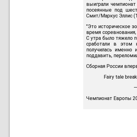
выиграли чемпионат
посеянные под шест
Смит/Маркус Эллис (1-
"Это историческое зо
время соревнования, 
С утра было тяжело п
сработали в этом н
получилась именно 
поддавить, переломи
Сборная России впер
Fairy tale brea
—
Чемпионат Европы 20