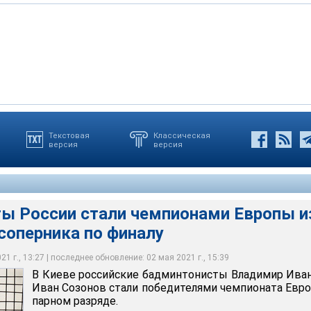
Текстовая
Классическая
версия
версия
 бадминтонисты Владимир Иванов и Иван Созонов стали
ионата Европы в парном разряде
ы России стали чемпионами Европы и
 соперника по финалу
1 г., 13:27 | последнее обновление: 02 мая 2021 г., 15:39
В Киеве российские бадминтонисты Владимир Ива
Иван Созонов стали победителями чемпионата Евр
парном разряде.