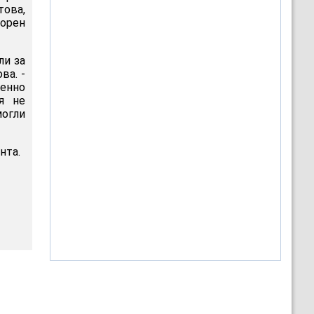
това,
орен
ли за
ва. -
женно
я не
могли
нта.