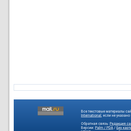
Все текстовые материалы са
International
, если не указано
Обратная связь:
Редакция са
Версии:
Palm / PDA
/
Без карт