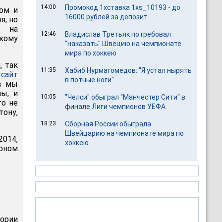
14:00
Промокод 1хставка 1xs_10193 - до
ом и
16000 рублей за депозит
я, но
а на
12:46
Владислав Третьяк потребовал
цкому
"наказать" Швецию на чемпионате
мира по хоккею
, так
11:35
Хабиб Нурмагомедов: "Я устал нырять
сайт
в потные ноги"
ов мы
лы, и
10:05
"Челси" обыграл "Манчестер Сити" в
то не
финале Лиги чемпионов УЕФА
тону,
18:23
Сборная России обыграла
Швейцарию на чемпионате мира по
2014,
хоккею
арном
тории