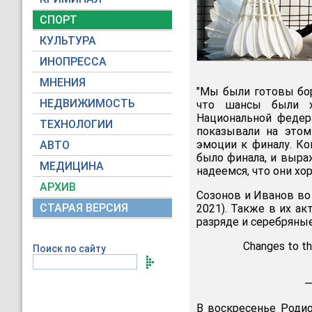
СПОРТ
КУЛЬТУРА
ИНОПРЕССА
МНЕНИЯ
"Мы были готовы бор
НЕДВИЖИМОСТЬ
что шансы были х
Национальной федер
ТЕХНОЛОГИИ
показывали на этом
эмоции к финалу. Кон
АВТО
было финала, и выр
МЕДИЦИНА
надеемся, что они хо
АРХИВ
Созонов и Иванов во
СТАРАЯ ВЕРСИЯ
2021). Также в их а
разряде и серебряны
Changes to th
Поиск по сайту
—
В воскресенье Роди