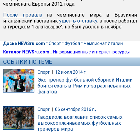
чемпионата Европы 2012 года.
После провала
на чемпионате мира в Бразилии
итальянский наставник
ушел в отставку
, а после работал
в турецком "Галатасарае", но был уволен в ноябре.
Досье NEWSru.com
::
Спорт
::
Футбол
::
Чемпионат Италии
Каталог NEWSru.com
::
Информационные интернет-ресурсы
ССЫЛКИ ПО ТЕМЕ
Спорт
|
12 июля 2014 г.,
Экс-тренер футбольной сборной Италии
боится ехать в Рим из-за разгневанных
фанатов
Спорт
|
06 сентября 2016 г.,
Гвардиола возглавил список самых
высокооплачиваемых футбольных
тренеров мира