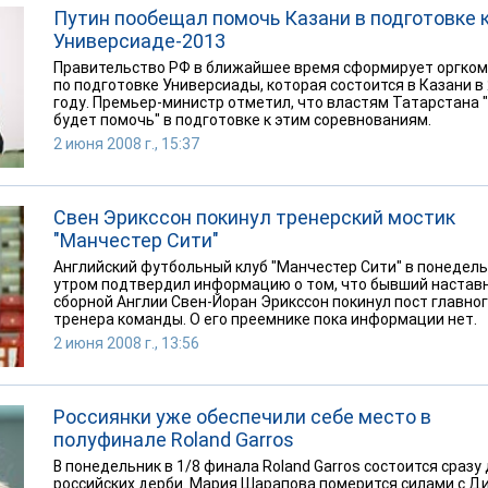
Путин пообещал помочь Казани в подготовке 
Универсиаде-2013
Правительство РФ в ближайшее время сформирует оргко
по подготовке Универсиады, которая состоится в Казани в
году. Премьер-министр отметил, что властям Татарстана 
будет помочь" в подготовке к этим соревнованиям.
2 июня 2008 г., 15:37
Свен Эрикссон покинул тренерский мостик
"Манчестер Сити"
Английский футбольный клуб "Манчестер Сити" в понедел
утром подтвердил информацию о том, что бывший настав
сборной Англии Свен-Йоран Эрикссон покинул пост главно
тренера команды. О его преемнике пока информации нет.
2 июня 2008 г., 13:56
Россиянки уже обеспечили себе место в
полуфинале Roland Garros
В понедельник в 1/8 финала Roland Garros состоится сразу
российских дерби. Мария Шарапова померится силами с Д