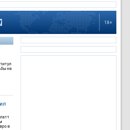
18+
 титул
ьбы на
вил
Блатт
м
вро в