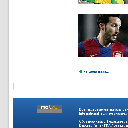
на день назад
Все текстовые материалы са
International
, если не указано
Обратная связь:
Редакция са
Версии:
Palm / PDA
/
Без карт