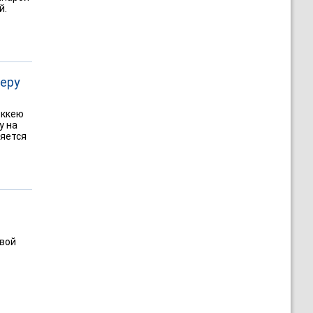
й.
еру
оккею
у на
ляется
овой