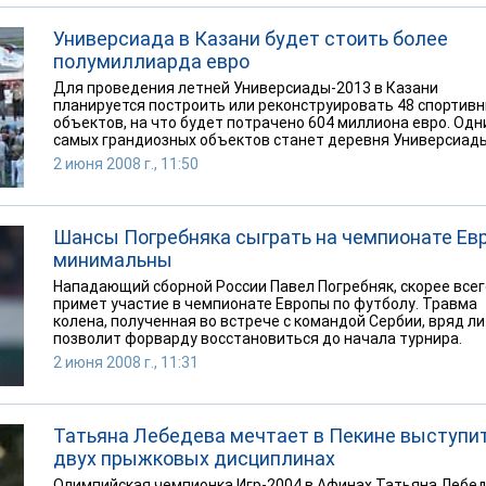
Универсиада в Казани будет стоить более
полумиллиарда евро
Для проведения летней Универсиады-2013 в Казани
планируется построить или реконструировать 48 спортив
объектов, на что будет потрачено 604 миллиона евро. Одн
самых грандиозных объектов станет деревня Универсиады
2 июня 2008 г., 11:50
Шансы Погребняка сыграть на чемпионате Ев
минимальны
Нападающий сборной России Павел Погребняк, скорее всего
примет участие в чемпионате Европы по футболу. Травма
колена, полученная во встрече с командой Сербии, вряд ли
позволит форварду восстановиться до начала турнира.
2 июня 2008 г., 11:31
Татьяна Лебедева мечтает в Пекине выступит
двух прыжковых дисциплинах
Олимпийская чемпионка Игр-2004 в Афинах Татьяна Лебед