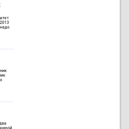
к
митет
 2013
"надо
ьник
ник
го
 два
инарой