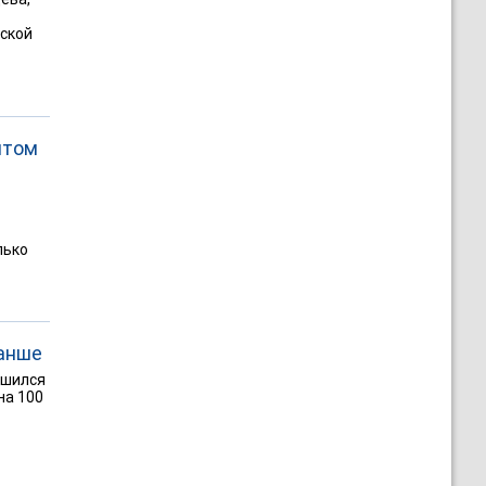
еской
нтом
лько
анше
ишился
на 100