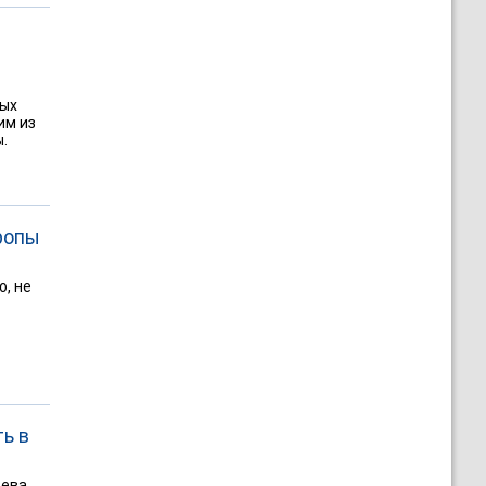
ных
им из
.
ропы
, не
ь в
ева,