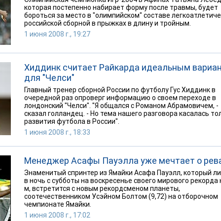
которая постепенно набирает форму после травмы, будет
бороться за место в "олимпийском" составе легкоатлетич
российской сборной в прыжках в длину и тройным.
1 июня 2008 г., 19:27
Хиддинк считает Райкарда идеальным вариа
для "Челси"
Главный тренер сборной России по футболу Гус Хиддинк в
очередной раз опроверг информацию о своем переходе в
лондонский "Челси". "Я общался с Романом Абрамовичем, -
сказал голландец. - Но тема нашего разговора касалась то
развития футбола в России".
1 июня 2008 г., 18:33
Менеджер Асафы Пауэлла уже мечтает о рев
Знаменитый спринтер из Ямайки Асафа Пауэлл, который л
в ночь с субботы на воскресенье своего мирового рекорда 
м, встретится с новым рекордсменом планеты,
соотечественником Усэйном Болтом (9,72) на отборочном
чемпионате Ямайки.
1 июня 2008 г., 17:02