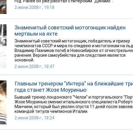
год. Ранее он уже работал с питерским "Динамо".
2 июня 2008 г., 19:18
Знаменитый советский мотогонщик найден
мертвым на яхте
Знаменитый советский мотогонщик, победитель и призер
чемпионатов СССР и мира по спидвею и мотогонкам на ль
Владимир Пазников погиб в Новосибирске от огнестрельно
ранения. Версия самоубийства для следствия является
основной.
2 июня 2008 г., 18:47
Главным тренером "Интера" на ближайшие тр
года станет Жозе Моуринью
Бывший тренер лондонского "Челси" и португальского "Пор
Жозе Моуринью сменил итальянского специалиста Роберт
Манчини, который был уволен спустя 11 дней после завое
командой титула чемпионов Италии.
2 июня 2008 г., 18:24