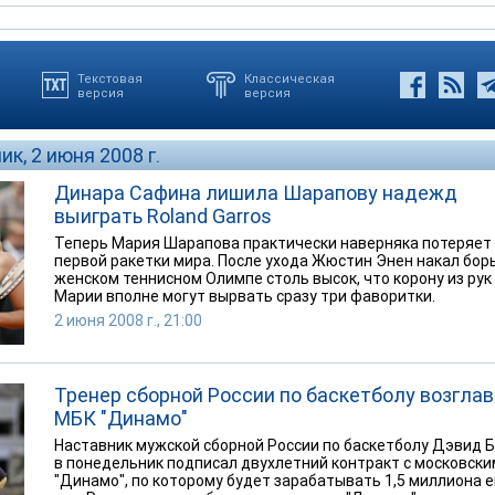
Текстовая
Классическая
версия
версия
к, 2 июня 2008 г.
Динара Сафина лишила Шарапову надежд
выиграть Roland Garros
Теперь Мария Шарапова практически наверняка потеряет
первой ракетки мира. После ухода Жюстин Энен накал бор
женском теннисном Олимпе столь высок, что корону из рук
Марии вполне могут вырвать сразу три фаворитки.
2 июня 2008 г., 21:00
Тренер сборной России по баскетболу возгла
МБК "Динамо"
Наставник мужской сборной России по баскетболу Дэвид 
в понедельник подписал двухлетний контракт с московски
"Динамо", по которому будет зарабатывать 1,5 миллиона е