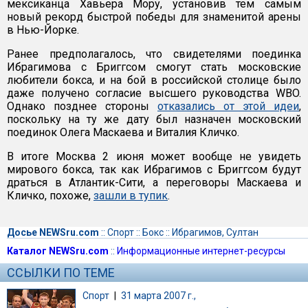
мексиканца Хавьера Мору, установив тем самым
новый рекорд быстрой победы для знаменитой арены
в Нью-Йорке.
Ранее предполагалось, что свидетелями поединка
Ибрагимова с Бриггсом смогут стать московские
любители бокса, и на бой в российской столице было
даже получено согласие высшего руководства WBO.
Однако позднее стороны
отказались от этой идеи
,
поскольку на ту же дату был назначен московский
поединок Олега Маскаева и Виталия Кличко.
В итоге Москва 2 июня может вообще не увидеть
мирового бокса, так как Ибрагимов с Бриггсом будут
драться в Атлантик-Сити, а переговоры Маскаева и
Кличко, похоже,
зашли в тупик
.
Досье NEWSru.com
::
Спорт
::
Бокс
::
Ибрагимов, Султан
Каталог NEWSru.com
::
Информационные интернет-ресурсы
ССЫЛКИ ПО ТЕМЕ
Спорт
|
31 марта 2007 г.,