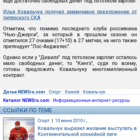
еще достаточно свободных денег под потолком зарплат.
Илья Ковальчук получил заманчивое предложение от
питерского СКА
Отметим, что помимо последнего клуба россиянина
"Нью-Джерси", за который в прошлом сезоне он
отметился 27 очками (17+10) в 27 матчах, на него также
претендует "Лос-Анджелес".
Однако если у "Девилз" под потолком зарплат осталось
мало свободных денег, то "Кингз", судя по всему,
готовы предложить Ковальчуку многомиллионный
контракт.
Досье NEWSru.com
::
Спорт
::
Хоккей
::
Ковальчук
Каталог NEWSru.com
::
Информационные интернет-ресурсы
ССЫЛКИ ПО ТЕМЕ
Спорт
|
10 июня 2010 г.,
Ковальчук выразил желание выступать в
Континентальной хоккейной лиге