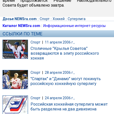
время продолжается. Решение Наблюдательного
Совета будет объявлено завтра.
Досье NEWSru.com
::
Спорт
::
Хоккей
::
Суперлига
Каталог NEWSru.com
::
Информационные интернет-ресурсы
ССЫЛКИ ПО ТЕМЕ
Спорт
|
11 апреля 2006 г.,
Столичные "Крылья Советов"
возвращаются в элиту российского
хоккея
Спорт
|
28 апреля 2006 г.,
"Спартак" и "Динамо" могут покинуть
российскую хоккейную суперлигу
Спорт
|
24 апреля 2006 г.,
Российская хоккейная суперлига может
быть разделена на два дивизиона