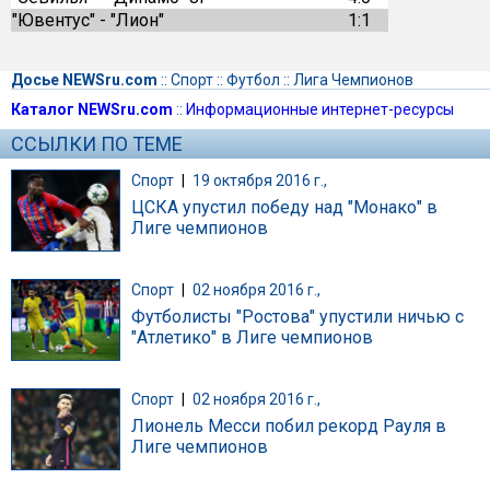
"Ювентус" - "Лион"
1:1
Досье NEWSru.com
::
Спорт
::
Футбол
::
Лига Чемпионов
Каталог NEWSru.com
::
Информационные интернет-ресурсы
ССЫЛКИ ПО ТЕМЕ
Спорт
|
19 октября 2016 г.,
ЦСКА упустил победу над "Монако" в
Лиге чемпионов
Спорт
|
02 ноября 2016 г.,
Футболисты "Ростова" упустили ничью с
"Атлетико" в Лиге чемпионов
Спорт
|
02 ноября 2016 г.,
Лионель Месси побил рекорд Рауля в
Лиге чемпионов