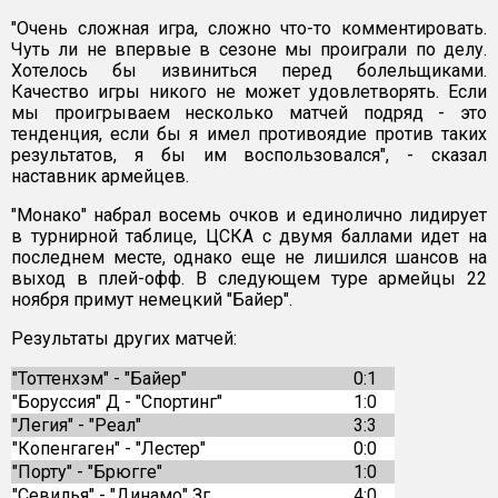
"Очень сложная игра, сложно что-то комментировать.
Чуть ли не впервые в сезоне мы проиграли по делу.
Хотелось бы извиниться перед болельщиками.
Качество игры никого не может удовлетворять. Если
мы проигрываем несколько матчей подряд - это
тенденция, если бы я имел противоядие против таких
результатов, я бы им воспользовался", - сказал
наставник армейцев.
"Монако" набрал восемь очков и единолично лидирует
в турнирной таблице, ЦСКА с двумя баллами идет на
последнем месте, однако еще не лишился шансов на
выход в плей-офф. В следующем туре армейцы 22
ноября примут немецкий "Байер".
Результаты других матчей:
"Тоттенхэм" - "Байер"
0:1
"Боруссия" Д - "Спортинг"
1:0
"Легия" - "Реал"
3:3
"Копенгаген" - "Лестер"
0:0
"Порту" - "Брюгге"
1:0
"Севилья" - "Динамо" Зг
4:0