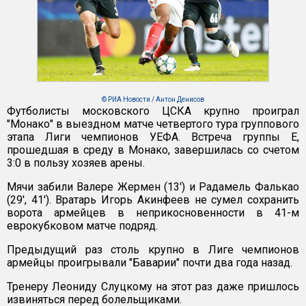
© РИА Новости / Антон Денисов
Футболисты московского ЦСКА крупно проиграл
"Монако" в выездном матче четвертого тура группового
этапа Лиги чемпионов УЕФА. Встреча группы Е,
прошедшая в среду в Монако, завершилась со счетом
3:0 в пользу хозяев арены.
Мячи забили Валере Жермен (13') и Радамель Фалькао
(29', 41'). Вратарь Игорь Акинфеев не сумел сохранить
ворота армейцев в неприкосновенности в 41-м
еврокубковом матче подряд.
Предыдущий раз столь крупно в Лиге чемпионов
армейцы проигрывали "Баварии" почти два года назад.
Тренеру Леониду Слуцкому на этот раз даже пришлось
извиняться перед болельщиками.