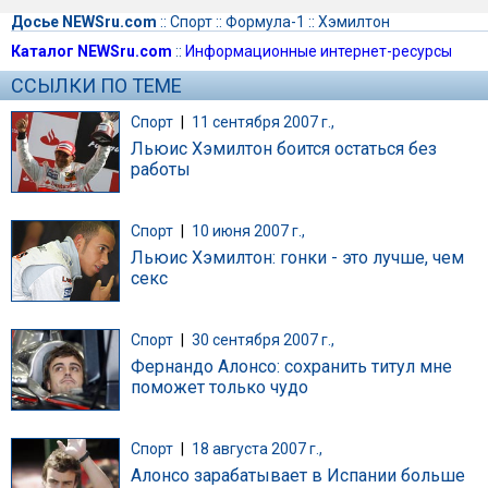
Досье NEWSru.com
::
Спорт
::
Формула-1
::
Хэмилтон
Каталог NEWSru.com
::
Информационные интернет-ресурсы
ССЫЛКИ ПО ТЕМЕ
Спорт
|
11 сентября 2007 г.,
Льюис Хэмилтон боится остаться без
работы
Спорт
|
10 июня 2007 г.,
Льюис Хэмилтон: гонки - это лучше, чем
секс
Спорт
|
30 сентября 2007 г.,
Фернандо Алонсо: сохранить титул мне
поможет только чудо
Спорт
|
18 августа 2007 г.,
Алонсо зарабатывает в Испании больше