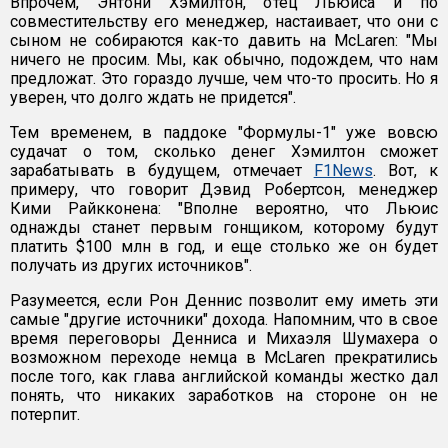
Впрочем, Энтони Хэмилтон, отец Льюиса и по
совместительству его менеджер, настаивает, что они с
сыном не собираются как-то давить на McLaren: "Мы
ничего не просим. Мы, как обычно, подождем, что нам
предложат. Это гораздо лучше, чем что-то просить. Но я
уверен, что долго ждать не придется".
Тем временем, в паддоке "Формулы-1" уже вовсю
судачат о том, сколько денег Хэмилтон сможет
зарабатывать в будущем, отмечает
F1News
. Вот, к
примеру, что говорит Дэвид Робертсон, менеджер
Кими Райкконена: "Вполне вероятно, что Льюис
однажды станет первым гонщиком, которому будут
платить $100 млн в год, и еще столько же он будет
получать из других источников".
Разумеется, если Рон Деннис позволит ему иметь эти
самые "другие источники" дохода. Напомним, что в свое
время переговоры Денниса и Михаэля Шумахера о
возможном переходе немца в McLaren прекратились
после того, как глава английской команды жестко дал
понять, что никаких заработков на стороне он не
потерпит.