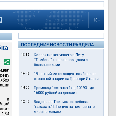
18+
ПОСЛЕДНИЕ НОВОСТИ РАЗДЕЛА
бка
18:36
Коллектив канувшего в Лету
"Тамбова" тепло попрощался с
болельщиками
емля"
16:45
19-летний мотогонщик погиб после
среду
страшной аварии на Гран-при Италии
тября
ации
14:00
Промокод 1хставка 1xs_10193 - до
16000 рублей за депозит
ут в
12:46
Владислав Третьяк потребовал
Общий
"наказать" Швецию на чемпионате
тавит
мира по хоккею
 1,34