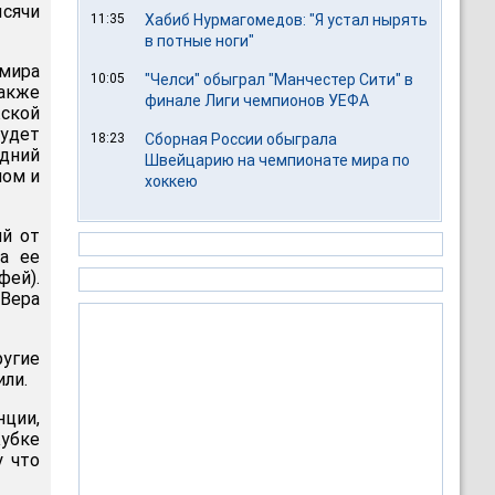
сячи
11:35
Хабиб Нурмагомедов: "Я устал нырять
в потные ноги"
 мира
10:05
"Челси" обыграл "Манчестер Сити" в
также
финале Лиги чемпионов УЕФА
жской
будет
18:23
Сборная России обыграла
едний
Швейцарию на чемпионате мира по
лом и
хоккею
ий от
за ее
фей).
Вера
ругие
или.
нции,
убке
у что