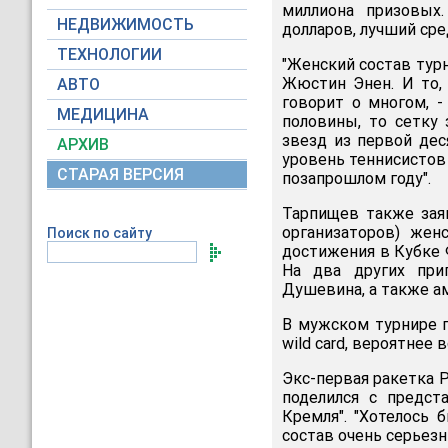
миллиона призовых.
НЕДВИЖИМОСТЬ
долларов, лучший сре
ТЕХНОЛОГИИ
"Женский состав тур
Жюстин Энен. И то,
АВТО
говорит о многом, 
МЕДИЦИНА
половины, то сетку 
звезд из первой де
АРХИВ
уровень теннисистов
СТАРАЯ ВЕРСИЯ
позапрошлом году".
Тарпищев также заяв
организаторов) жен
Поиск по сайту
достижения в Кубке 
На два других при
Душевина, а также а
В мужском турнире п
wild card, вероятнее
Экс-первая ракетка 
поделился с предст
Кремля". "Хотелось 
состав очень серьезн