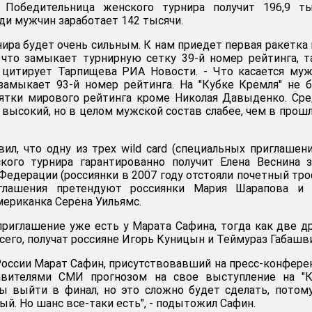
 Победительница женского турнира получит 196,9 ты
ди мужчин заработает 142 тысячи.
нира будет очень сильным. К нам приедет первая ракетка
 что замыкает турнирную сетку 39-й номер рейтинга, 
- цитирует Тарпищева РИА Новости. - Что касается му
замыкает 93-й номер рейтинга. На "Кубке Кремля" не 
сятки мирового рейтинга кроме Николая Давыденко. Ср
 высокий, но в целом мужской состав слабее, чем в прош
ил, что одну из трех wild card (специальных приглашен
ского турнира гарантированно получит Елена Веснина 
Федерации (россиянки в 2007 году отстояли почетный тро
глашения претендуют россиянки Мария Шарапова и 
мериканка Серена Уильямс.
риглашение уже есть у Марата Сафина, тогда как две д
 всего, получат россияне Игорь Куницын и Теймураз Габашв
России Марат Сафин, присутствовавший на пресс-конфере
авителями СМИ прогнозом на свое выступление на "К
бы выйти в финал, но это сложно будет сделать, потом
ый. Но шанс все-таки есть", - подытожил Сафин.