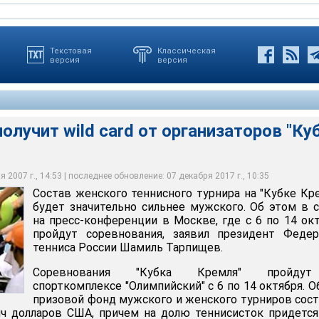
Текстовая
Классическая
версия
версия
олучит wild card от организаторов "Ку
т wild card от организаторов "Кубка Кремля"
 2007 г., 14:53 | последнее обновление: 07 декабря 2017 г., 10:35
Состав женского теннисного турнира на "Кубке Кр
будет значительно сильнее мужского. Об этом в 
на пресс-конференции в Москве, где с 6 по 14 ок
пройдут соревнования, заявил президент Федер
тенниса России Шамиль Тарпищев.
Соревнования "Кубка Кремля" пройд
спорткомплексе "Олимпийский" с 6 по 14 октября. 
призовой фонд мужского и женского турниров сос
ч долларов США, причем на долю теннисисток придется