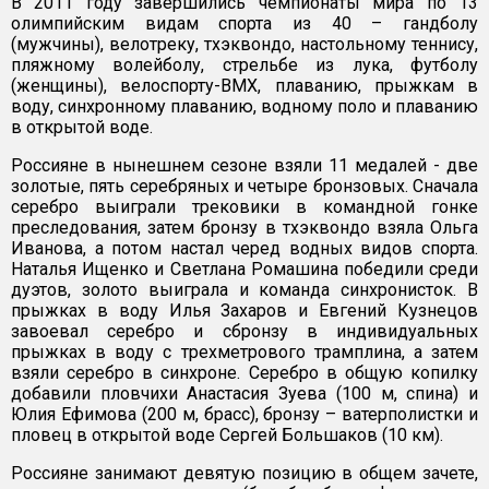
В 2011 году завершились чемпионаты мира по 13
олимпийским видам спорта из 40 – гандболу
(мужчины), велотреку, тхэквондо, настольному теннису,
пляжному волейболу, стрельбе из лука, футболу
(женщины), велоспорту-ВМХ, плаванию, прыжкам в
воду, синхронному плаванию, водному поло и плаванию
в открытой воде.
Россияне в нынешнем сезоне взяли 11 медалей - две
золотые, пять серебряных и четыре бронзовых. Сначала
серебро выиграли трековики в командной гонке
преследования, затем бронзу в тхэквондо взяла Ольга
Иванова, а потом настал черед водных видов спорта.
Наталья Ищенко и Светлана Ромашина победили среди
дуэтов, золото выиграла и команда синхронисток. В
прыжках в воду Илья Захаров и Евгений Кузнецов
завоевал серебро и сбронзу в индивидуальных
прыжках в воду с трехметрового трамплина, а затем
взяли серебро в синхроне. Серебро в общую копилку
добавили пловчихи Анастасия Зуева (100 м, спина) и
Юлия Ефимова (200 м, брасс), бронзу – ватерполистки и
пловец в открытой воде Сергей Большаков (10 км).
Россияне занимают девятую позицию в общем зачете,