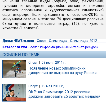
но наши главные виды (борьба, бокс, фехтование,
пулевая и стендовая стрельба, легкая и тяжелая
атлетика, спортивная и художественная гимнастика)
еще впереди. Если сравнивать с сезоном-2010, в
минувшем сезоне в этих же 76 дисциплинах россияне
были лучше в количестве наград (15), но хуже в
качестве (1 золотая).
Досье NEWSru.com
::
Спорт
::
Олимпиада
::
Олимпиада-2012
Каталог NEWSru.com
::
Информационные интернет-ресурсы
ССЫЛКИ ПО ТЕМЕ
Спорт
|
09 июля 2011 г.,
Появление новых олимпийских
дисциплин не сыграло на руку России
Спорт
|
19 мая 2011 г.,
ОКР: на Олимпиаде-2012 россияне
должны завоевать 25 золотых медалей