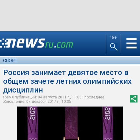
18+
☰
СПОРТ
Россия занимает девятое место в
общем зачете летних олимпийских
дисциплин
время публикации: 04 августа 2011 г., 11:08 | последнее
обновление: 07 декабря 2017 г., 10:35