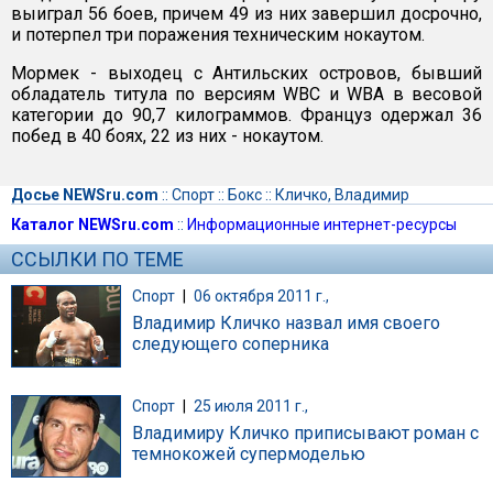
выиграл 56 боев, причем 49 из них завершил досрочно,
и потерпел три поражения техническим нокаутом.
Мормек - выходец с Антильских островов, бывший
обладатель титула по версиям WBC и WBA в весовой
категории до 90,7 килограммов. Француз одержал 36
побед в 40 боях, 22 из них - нокаутом.
Досье NEWSru.com
::
Спорт
::
Бокс
::
Кличко, Владимир
Каталог NEWSru.com
::
Информационные интернет-ресурсы
ССЫЛКИ ПО ТЕМЕ
Спорт
|
06 октября 2011 г.,
Владимир Кличко назвал имя своего
следующего соперника
Спорт
|
25 июля 2011 г.,
Владимиру Кличко приписывают роман с
темнокожей супермоделью