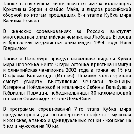
Также в заявочном листе значатся имена итальянцев
Кристиана Зорзи и Фабио Майя, и лидера российской
сборной по итогам прошедших 6-и этапов Кубка мира
Василия Рочева.
В женских соревнованиях за Россию выступят
многократная олимпийская чемпионка Любовь Егорова
и бронзовая медалистка олимпиады 1994 года Нина
Гаврылюк.
Также в Петербург приедут нынешние лидеры Кубка
мира норвежка Бенте Скари, эстонка Кристина Шмигун
и олимпийская чемпионка 2002 года в гонке на 15 км
Стефания Бельмондо (Италия). Помимо этого зрители
смогут увидеть выступление чешской лыжницы
Катерины Ноймановой и итальянок Сабины Вальбуза и
Габриэлы Поруцци, победительницы 30-километровой
гонки на Олимпиаде в Солт-Лейк-Сити.
В программе соревнований 7-го этапа Кубка мира
предусмотрены две спринтерские эстафеты - мужская
и женская, а также индивидуальные гонки - женская на
5 км и мужская на 10 км.