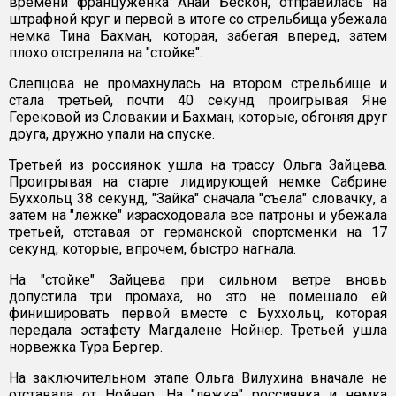
времени француженка Анаи Бескон, отправилась на
штрафной круг и первой в итоге со стрельбища убежала
немка Тина Бахман, которая, забегая вперед, затем
плохо отстреляла на "стойке".
Слепцова не промахнулась на втором стрельбище и
стала третьей, почти 40 секунд проигрывая Яне
Герековой из Словакии и Бахман, которые, обгоняя друг
друга, дружно упали на спуске.
Третьей из россиянок ушла на трассу Ольга Зайцева.
Проигрывая на старте лидирующей немке Сабрине
Буххольц 38 секунд, "Зайка" сначала "съела" словачку, а
затем на "лежке" израсходовала все патроны и убежала
третьей, отставая от германской спортсменки на 17
секунд, которые, впрочем, быстро нагнала.
На "стойке" Зайцева при сильном ветре вновь
допустила три промаха, но это не помешало ей
финишировать первой вместе с Буххольц, которая
передала эстафету Магдалене Нойнер. Третьей ушла
норвежка Тура Бергер.
На заключительном этапе Ольга Вилухина вначале не
отставала от Нойнер. На "лежке" россиянка и немка