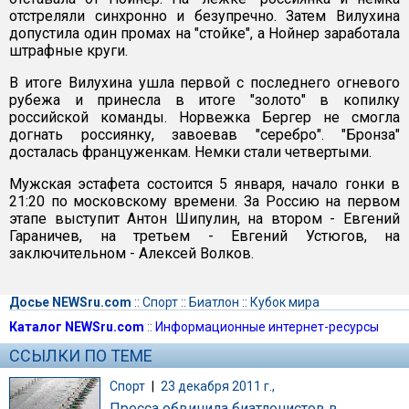
отстреляли синхронно и безупречно. Затем Вилухина
допустила один промах на "стойке", а Нойнер заработала
штрафные круги.
В итоге Вилухина ушла первой с последнего огневого
рубежа и принесла в итоге "золото" в копилку
российской команды. Норвежка Бергер не смогла
догнать россиянку, завоевав "серебро". "Бронза"
досталась француженкам. Немки стали четвертыми.
Мужская эстафета состоится 5 января, начало гонки в
21:20 по московскому времени. За Россию на первом
этапе выступит Антон Шипулин, на втором - Евгений
Гараничев, на третьем - Евгений Устюгов, на
заключительном - Алексей Волков.
Досье NEWSru.com
::
Спорт
::
Биатлон
::
Кубок мира
Каталог NEWSru.com
::
Информационные интернет-ресурсы
ССЫЛКИ ПО ТЕМЕ
Спорт
|
23 декабря 2011 г.,
Пресса обвинила биатлонистов в