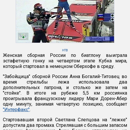
НТВ
Женская сборная России по биатлону выиграла
эстафетную гонку на четвертом этапе Кубка мира,
который стартовал в немецком Оберхофе в среду.
"Забойщица" сборной России Анна Богалий-Титовец во
время стрельбы лежа использовала два
дополнительных патрона, и столько же затем на
"стойке". В итоге на рубеже 5,5 км россиянка
проигрывала французскому лидеру Мари Дорен-Абер
одну минуту, занимая четвертую позицию, сообщает
"Интерфакс"
.
Стартовавшая второй Светлана Слепцова на "лежке"
допустила два промаха. Стрелявшая с большим запасом