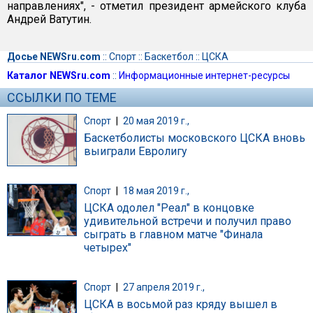
направлениях", - отметил президент армейского клуба
Андрей Ватутин.
Досье NEWSru.com
::
Спорт
::
Баскетбол
::
ЦСКА
Каталог NEWSru.com
::
Информационные интернет-ресурсы
ССЫЛКИ ПО ТЕМЕ
Спорт
|
20 мая 2019 г.,
Баскетболисты московского ЦСКА вновь
выиграли Евролигу
Спорт
|
18 мая 2019 г.,
ЦСКА одолел "Реал" в концовке
удивительной встречи и получил право
сыграть в главном матче "Финала
четырех"
Спорт
|
27 апреля 2019 г.,
ЦСКА в восьмой раз кряду вышел в