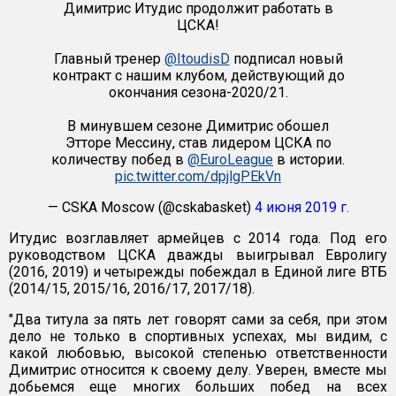
Димитрис Итудис продолжит работать в
ЦСКА!
Главный тренер
@ItoudisD
подписал новый
контракт с нашим клубом, действующий до
окончания сезона-2020/21.
В минувшем сезоне Димитрис обошел
Этторе Мессину, став лидером ЦСКА по
количеству побед в
@EuroLeague
в истории.
pic.twitter.com/dpjlgPEkVn
— CSKA Moscow (@cskabasket)
4 июня 2019 г.
Итудис возглавляет армейцев с 2014 года. Под его
руководством ЦСКА дважды выигрывал Евролигу
(2016, 2019) и четырежды побеждал в Единой лиге ВТБ
(2014/15, 2015/16, 2016/17, 2017/18).
"Два титула за пять лет говорят сами за себя, при этом
дело не только в спортивных успехах, мы видим, с
какой любовью, высокой степенью ответственности
Димитрис относится к своему делу. Уверен, вместе мы
добьемся еще многих больших побед на всех