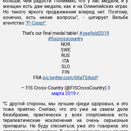
больше, чем радости. Понимаю, что у нас медали, и у
женщин есть две медали, как и на Олимпийских играх.
Но такого яркого продвижения вперед нет. Поэтому,
конечно, есть некие вопросы", - цитирует Вяльбе
агентство
"Р-Спорт"
.
That's our final medal table!
#seefeld2019
#fiscrosscountry
NOR
SWE
RUS
ITA
SLO
FIN
FRA
pic.twitter.com/6KaTSllcpP
— FIS Cross-Country (@FISCrossCountry)
3
марта 2019 г.
"С другой стороны, мы лучшие среди здоровых, и это
тоже приятно. Считаю, что это уже на самом деле
безобразие, практически у всех спортсменов есть
терапевтические исключения на очень серьезные
препараты. Не буду стесняться, уже это говорила: это