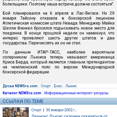
болельщики. Поэтому наша встреча должна состояться".
Бой планировался на 6 апреля в Лас-Вегасе. Но 29
января Тайсону отказала в боксерской лицензии
Атлетическая комиссия штата Невада. Менеджер Майка
Шелли Финкел бросился подыскивать новое место для
поединка. В конце прошлой недели он намекнул, что
интерес проявляют шесть других штатов и два
государства. Перечислять их он не стал.
По данным ИТАР-ТАСС, наиболее вероятным
соперником Льюиса теперь называют американца
Криса Берда, который является главным претендентом
на чемпионский пояс по версии Международной
боксерской федерации.
Досье NEWSru.com
::
Спорт
::
Бокс
::
Льюис
Каталог NEWSru.com
::
Информационные интернет-ресурсы
ССЫЛКИ ПО ТЕМЕ
Спорт
|
30 января 2002 г.,
Леннокс Льюис склонен отказаться от