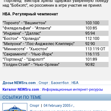
"Портленд" Виктора Хряпы одержал уверенную победу
над "Бобкэтс", но россиянин в игре участия не принял.
НБА. Регулярный чемпионат
"Торонто" - "Вашингтон"
103:100
"Филадельфия" - "Атланта"
103:85
"Индиана" - "Даллас"
95:94
"Бостон" - "Орландо"
112:100
"Милуоки" - "Лос-Анджелес Клипперс"
92:90
"Миннесота" - "Хьюстон"
113:119 ОТ
"Сакраменто" - "Нью-Йорк"
116:115
"Портленд" - "Шарлотт"
101:89
"Голден Стэйт" - "Нью-Орлеан"
90:82
Досье NEWSru.com
::
Спорт
::
Баскетбол
::
НБА
Каталог NEWSru.com
::
Информационные интернет-ресурсы
ССЫЛКИ ПО ТЕМЕ
Спорт
|
04 february 2005 г.,