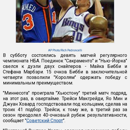
AP Photo/Rich Pedroncelli
В субботу состоялись девять матчей регулярного
чемпионата НБА. Поединок "Сакраменто" и "Нью-Йорка"
свелся к дуэли двух снайперов - Майка Бибби и
Стефана Марбэри. 15 очков Бибби в заключительной
четверти позволили "Королям" одержать победу с
минимальным преимуществом.
"Миннесота" проиграла "Хьюстону" третий матч подряд,
на этот раз, в овертайме. Трейси Макгрейди, Яо Мин и
Джуан Ховард господствовали под кольцами, сделав на
троих 41 подбор. Трейси, к тому же, в третий раз за
сезон преодолел 40-очковый рубеж результативности,
сообщает "
Советский Спорт
".