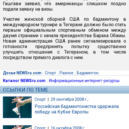
Гашгави заявил, что американцы слишком поздно
подали заявку на визы.
Участие женской сборной США по бадминтону в
международном турнире в Тегеране должно было стать
первым официальным спортивным обменом между
двумя странами с начала президентства Барака Обамы.
Новая администрация США ранее сигнализировала о
готовности предпринять попытку существенно
улучшить отношения с Тегераном, в том числе
посредством прямого диалога с ним.
Досье NEWSru.com
::
Спорт
::
Разное
::
Бадминтон
Каталог NEWSru.com
::
Информационные интернет-ресурсы
ССЫЛКИ ПО ТЕМЕ
Спорт
|
29 сентября 2008 г.,
Российская бадминтонистка одержала
победу на Кубке Европы
Спорт
|
16 октября 2008 г.,