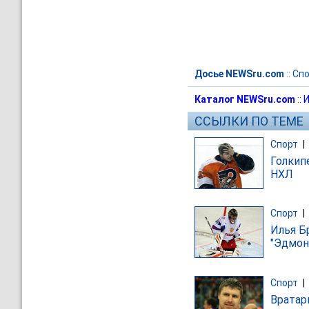
Досье NEWSru.com
::
Спо
Каталог NEWSru.com
::
И
ССЫЛКИ ПО ТЕМЕ
Спорт
|
Голкип
НХЛ
Спорт
|
Илья Б
"Эдмон
Спорт
|
Вратар