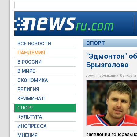
СПОРТ
ВСЕ НОВОСТИ
ПАНДЕМИЯ
"Эдмонтон" о
В РОССИИ
Брызгалова
Российский вратарь
В МИРЕ
"Миннесоте"
время публикации: 05 марта 2
ЭКОНОМИКА
Russian Look
РЕЛИГИЯ
КРИМИНАЛ
СПОРТ
КУЛЬТУРА
ИНОПРЕССА
заявлении генерально
МНЕНИЯ