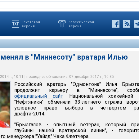
Текстовая
Классическая
версия
версия
бменял в "Миннесоту" вратаря Илью
 "Эдмонтона" Илья Брызгалова продолжит карьеру в
014 г., 10:11 | последнее обновление: 07 декабря 2017 г., 10:35
Российский вратарь "Эдмонтона" Илья Брызга
продолжит карьеру в "Миннесоте", сооб
официальный сайт
Национальной хоккейной л
"Нефтяники" обменяли 33-летнего стража воро
условное право выбора в четвертом ра
драфта-2014.
"Брызгалов - опытный ветеран, который при
глубины нашей вратарской линии", - говорит
го менеджера "Уайлд" Чака Флетчера.