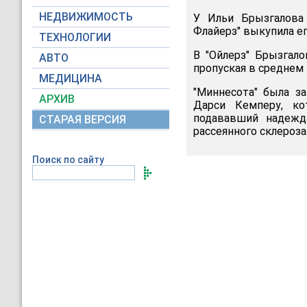
НЕДВИЖИМОСТЬ
У Ильи Брызгалова 
Флайерз" выкупила е
ТЕХНОЛОГИИ
В "Ойлерз" Брызгало
АВТО
пропуская в среднем п
МЕДИЦИНА
"Миннесота" была з
АРХИВ
Дарси Кемперу, к
подававший надежд
СТАРАЯ ВЕРСИЯ
рассеянного склероза
Поиск по сайту