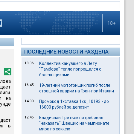
18+
ПОСЛЕДНИЕ НОВОСТИ РАЗДЕЛА
18:36
Коллектив канувшего в Лету
"Тамбова" тепло попрощался с
болельщиками
лова
16:45
19-летний мотогонщик погиб после
щает
страшной аварии на Гран-при Италии
иги.
т на
14:00
Промокод 1хставка 1xs_10193 - до
унде
16000 рублей за депозит
12:46
Владислав Третьяк потребовал
даст
"наказать" Швецию на чемпионате
ся в
мира по хоккею