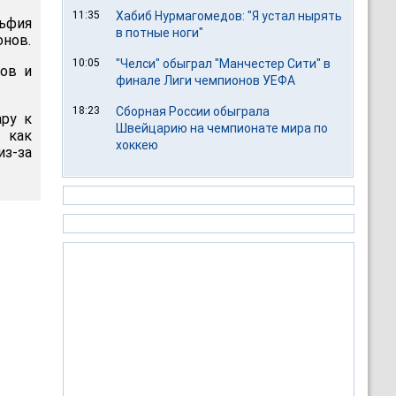
11:35
Хабиб Нурмагомедов: "Я устал нырять
ьфия
в потные ноги"
онов.
10:05
"Челси" обыграл "Манчестер Сити" в
ков и
финале Лиги чемпионов УЕФА
18:23
Сборная России обыграла
ару к
Швейцарию на чемпионате мира по
 как
хоккею
з-за