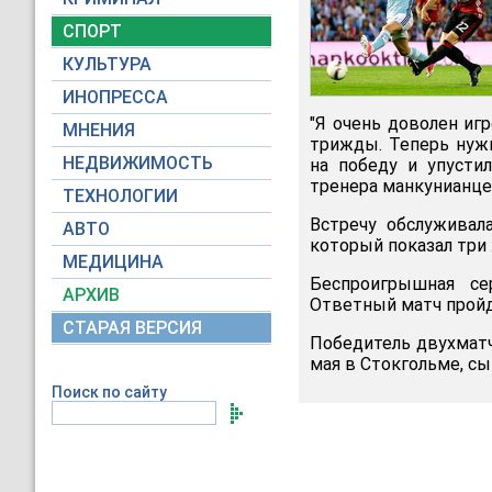
СПОРТ
КУЛЬТУРА
ИНОПРЕССА
"Я очень доволен иг
МНЕНИЯ
трижды. Теперь нужн
НЕДВИЖИМОСТЬ
на победу и упусти
тренера манкунианц
ТЕХНОЛОГИИ
Встречу обслуживал
АВТО
который показал три
МЕДИЦИНА
Беспроигрышная се
АРХИВ
Ответный матч пройд
СТАРАЯ ВЕРСИЯ
Победитель двухматч
мая в Стокгольме, сыг
Поиск по сайту