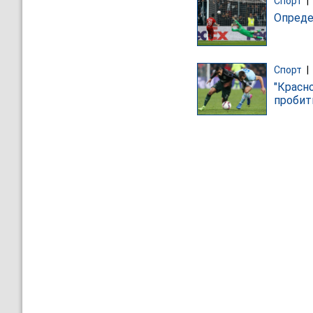
Спорт
|
Опреде
Спорт
|
"Красн
пробит