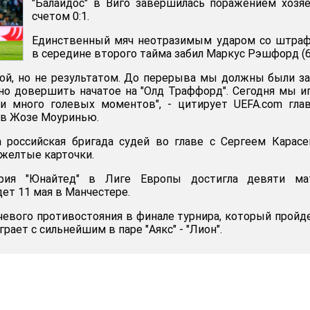
"Балаидос" в Виго завершилась поражением хозя
счетом 0:1.
Единственный мяч неотразимым ударом со штраф
в середине второго тайма забил Маркус Рэшфорд (67
рой, но не результатом. До перерыва мы должны были з
о довершить начатое на "Олд Траффорд". Сегодня мы и
ли много голевых моментов", - цитирует UEFA.com гла
ев Жозе Моуринью.
а российская бригада судей во главе с Сергеем Карас
 желтые карточки.
рия "Юнайтед" в Лиге Европы достигла девяти мат
ет 11 мая в Манчестере.
евого противостояния в финале турнира, который пройд
рает с сильнейшим в паре "Аякс" - "Лион".