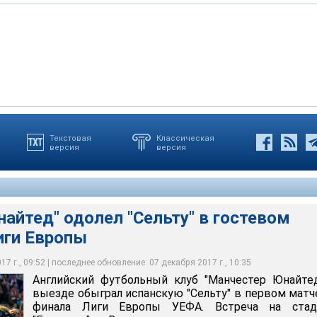
Текстовая
Классическая
версия
версия
" одолел "Сельту" в гостевом полуфинале Лиги Европы
айтед" одолел "Сельту" в гостевом
иги Европы
7 г., 09:52 | последнее обновление: 07 декабря 2017 г., 10:35
Английский футбольный клуб "Манчестер Юнайте
выезде обыграл испанскую "Сельту" в первом матч
финала Лиги Европы УЕФА. Встреча на стад