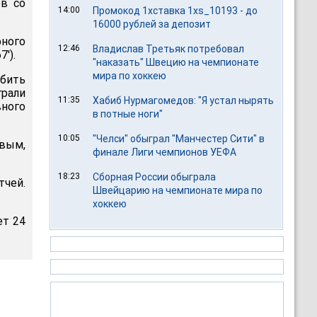
ев со
14:00
Промокод 1хставка 1xs_10193 - до
16000 рублей за депозит
ного
12:46
Владислав Третьяк потребовал
').
"наказать" Швецию на чемпионате
мира по хоккею
абить
грали
11:35
Хабиб Нурмагомедов: "Я устал нырять
вного
в потные ноги"
10:05
"Челси" обыграл "Манчестер Сити" в
евым,
финале Лиги чемпионов УЕФА
18:23
Сборная России обыграла
чей.
Швейцарию на чемпионате мира по
хоккею
ет 24