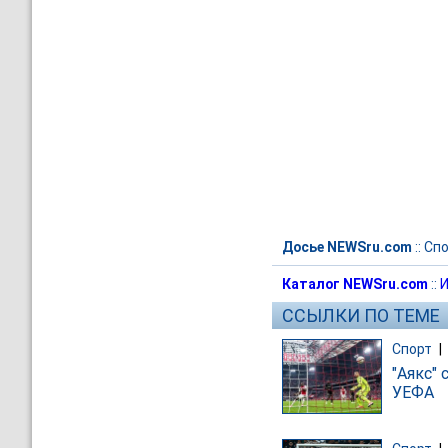
Досье NEWSru.com
::
Спо
Каталог NEWSru.com
::
И
ССЫЛКИ ПО ТЕМЕ
Спорт
|
"Аякс"
УЕФА