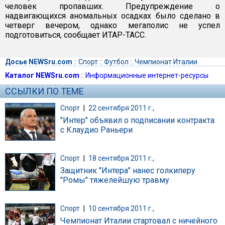
человек пропавших. Предупреждение о
надвигающихся аномальных осадках было сделано в
четверг вечером, однако мегаполис не успел
подготовиться, сообщает ИТАР-ТАСС.
Досье NEWSru.com
::
Спорт
::
Футбол
::
Чемпионат Италии
Каталог NEWSru.com
::
Информационные интернет-ресурсы
ССЫЛКИ ПО ТЕМЕ
Спорт
|
22 сентября 2011 г.,
"Интер" объявил о подписании контракта
с Клаудио Раньери
Спорт
|
18 сентября 2011 г.,
Защитник "Интера" нанес голкиперу
"Ромы" тяжелейшую травму
Спорт
|
10 сентября 2011 г.,
Чемпионат Италии стартовал с ничейного