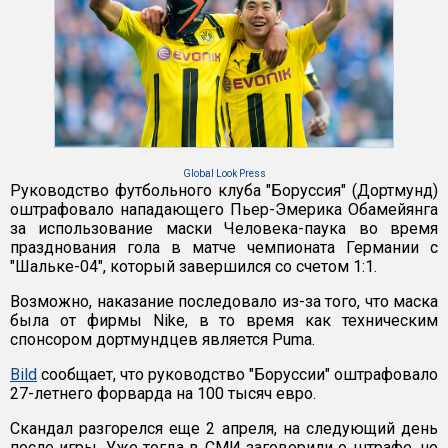
Global Look Press
Руководство футбольного клуба "Боруссия" (Дортмунд)
оштрафовало нападающего Пьер-Эмерика Обамейянга
за использование маски Человека-паука во время
празднования гола в матче чемпионата Германии с
"Шальке-04", который завершился со счетом 1:1.
Возможно, наказание последовало из-за того, что маска
была от фирмы Nike, в то время как техническим
спонсором дортмундцев является Puma.
Bild
сообщает, что руководство "Боруссии" оштрафовало
27-летнего форварда на 100 тысяч евро.
Скандал разгорелся еще 2 апреля, на следующий день
после игры. Уже тогда в СМИ заговорили о штрафе, но