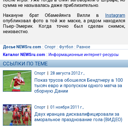
сумма не называлась даже приблизительно.
Накануне брат Обамейянга Вилли в
Instagram
опубликовал фото в той же маске, а рядом находился
Пьер-Эмерик. Когда точно был сделан снимок,
неизвестно.
Досье NEWSru.com
::
Спорт
::
Футбол
::
Разное
Каталог NEWSru.com
::
Информационные интернет-ресурсы
ССЫЛКИ ПО ТЕМЕ
Спорт
|
28 августа 2012 г.,
Показ трусов обошелся Бендтнеру в 100
тысяч евро и пропуском одного матча за
сборную Дании
Спорт
|
01 ноября 2011 г.,
Двух иранцев дисквалифицировали за
аморальное празднование гола (ВИДЕО)