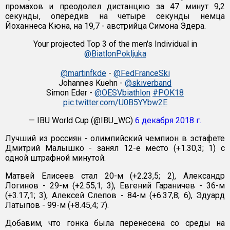
промахов и преодолел дистанцию за 47 минут 9,2
секунды, опередив на четыре секунды немца
Йоханнеса Кюна, на 19,7 - австрийца Симона Эдера.
Your projected Top 3 of the men's Individual in
@BiatlonPokljuka
@martinfkde
-
@FedFranceSki
Johannes Kuehn -
@skiverband
Simon Eder -
@OESVbiathlon
#POK18
pic.twitter.com/U0B5YYbw2E
— IBU World Cup (@IBU_WC)
6 декабря 2018 г.
Лучший из россиян - олимпийский чемпион в эстафете
Дмитрий Малышко - занял 12-е место (+1.30,3; 1) с
одной штрафной минутой.
Матвей Елисеев стал 20-м (+2.23,5; 2), Александр
Логинов - 29-м (+2.55,1; 3), Евгений Гараничев - 36-м
(+3.17,1; 3), Алексей Слепов - 84-м (+6.37,8; 6), Эдуард
Латыпов - 99-м (+8.45,4; 7).
Добавим, что гонка была перенесена со среды на