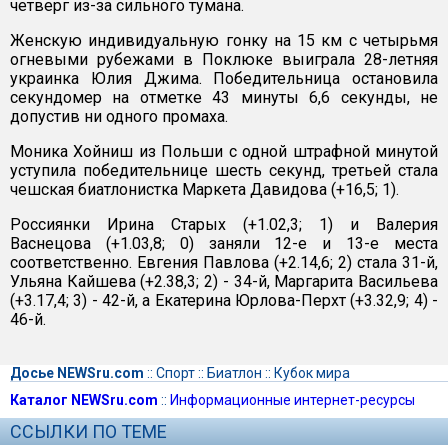
четверг из-за сильного тумана.
Женскую индивидуальную гонку на 15 км с четырьмя
огневыми рубежами в Поклюке выиграла 28-летняя
украинка Юлия Джима. Победительница остановила
секундомер на отметке 43 минуты 6,6 секунды, не
допустив ни одного промаха.
Моника Хойниш из Польши с одной штрафной минутой
уступила победительнице шесть секунд, третьей стала
чешская биатлонистка Маркета Давидова (+16,5; 1).
Россиянки Ирина Старых (+1.02,3; 1) и Валерия
Васнецова (+1.03,8; 0) заняли 12-е и 13-е места
соответственно. Евгения Павлова (+2.14,6; 2) стала 31-й,
Ульяна Кайшева (+2.38,3; 2) - 34-й, Маргарита Васильева
(+3.17,4; 3) - 42-й, а Екатерина Юрлова-Перхт (+3.32,9; 4) -
46-й.
Досье NEWSru.com
::
Спорт
::
Биатлон
::
Кубок мира
Каталог NEWSru.com
::
Информационные интернет-ресурсы
ССЫЛКИ ПО ТЕМЕ