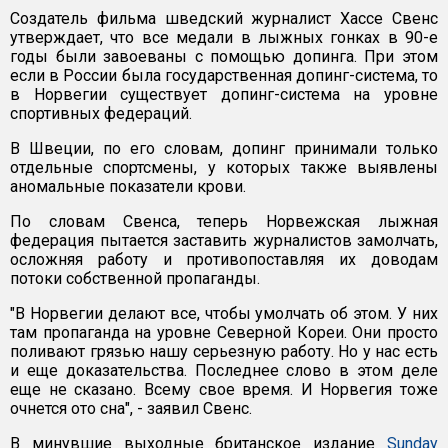
Создатель фильма шведский журналист Хассе Свенс
утверждает, что все медали в лыжных гонках в 90-е
годы были завоеваны с помощью допинга. При этом
если в России была государственная допинг-система, то
в Норвегии существует допинг-система на уровне
спортивных федераций.
В Швеции, по его словам, допинг принимали только
отдельные спортсмены, у которых также выявлены
аномальные показатели крови.
По словам Свенса, теперь Норвежская лыжная
федерация пытается заставить журналистов замолчать,
осложняя работу и противопоставляя их доводам
потоки собственной пропаганды.
"В Норвегии делают все, чтобы умолчать об этом. У них
там пропаганда на уровне Северной Кореи. Они просто
поливают грязью нашу серьезную работу. Но у нас есть
и еще доказательства. Последнее слово в этом деле
еще не сказано. Всему свое время. И Норвегия тоже
очнется ото сна", - заявил Свенс.
В минувшие выходные британское издание
Sunday