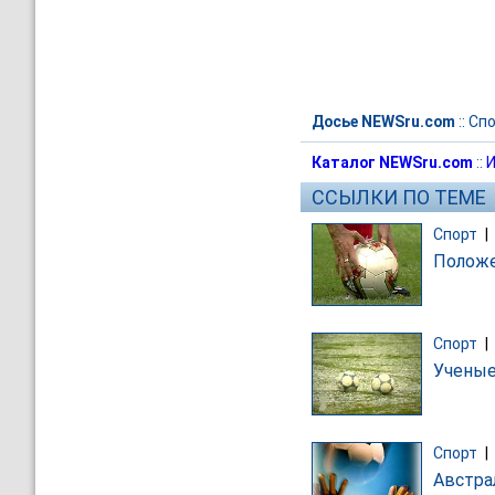
Досье NEWSru.com
::
Спо
Каталог NEWSru.com
::
И
ССЫЛКИ ПО ТЕМЕ
Спорт
|
Положе
Спорт
|
Ученые
Спорт
|
Австра