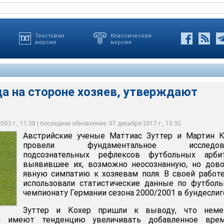
Текстовая
Классическая
версия
версия
а на стороне хозяев, утверждают
стороне хозяев, утверждают ученые
03 г., 11:38 | последнее обновление: 07 декабря 2017 г., 10:35
Австрийские ученые Маттиас Зуттер и Мартин К
провели фундаментальное исследова
подсознательных рефлексов футбольных арбит
выявившее их, возможно неосознанную, но дово
явную симпатию к хозяевам поля. В своей работ
использовали статистические данные по футбол
чемпионату Германии сезона 2000/2001 в бундеслиг
Зуттер и Кохер пришли к выводу, что неме
и имеют тенденцию увеличивать добавленное вре