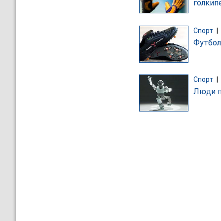
голкип
Спорт
|
Футбол
Спорт
|
Люди п