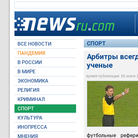
СПОРТ
ВСЕ НОВОСТИ
ПАНДЕМИЯ
Арбитры всегд
В РОССИИ
ученые
В МИРЕ
Арбитры всегда на 
время публикации: 06 июня 20
ЭКОНОМИКА
Архив NEWSru.com
РЕЛИГИЯ
КРИМИНАЛ
СПОРТ
КУЛЬТУРА
ИНОПРЕССА
футбольные рефер
МНЕНИЯ