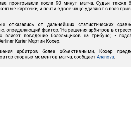
яева проигрывали после 90 минут матча. Судьи также 
желтые карточки, и почти вдвое чаще удаляют с поля при
ые отказались от дальнейших статистических сравне
ию, определяющий фактор. 'На решения арбитров в стрес
но влияет поведение болельщиков на трибуне', - поде
rliner Kurier Мартин Кохер.
шения арбитров более объективными, Кохер предл
овтор спорных моментов матча, сообщает
Ananova
.