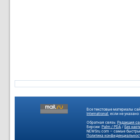
Все текстовые материалы са
International
, если не указано
Обратная связь:
Редакция са
Версии:
Palm / PDA
/
Без карт
NEWSru.com – самые быстры
Политика конфиденциальнос