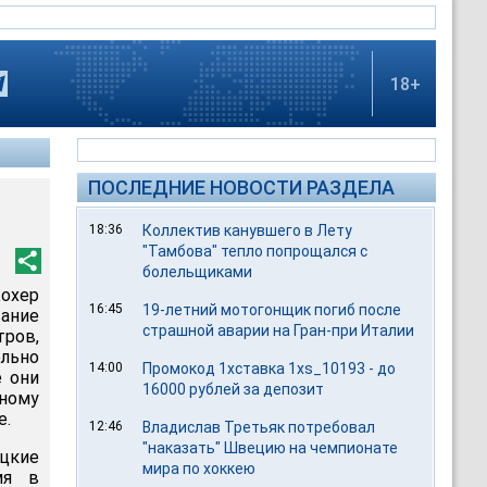
18+
ПОСЛЕДНИЕ НОВОСТИ РАЗДЕЛА
18:36
Коллектив канувшего в Лету
"Тамбова" тепло попрощался с
болельщиками
охер
16:45
19-летний мотогонщик погиб после
ние
страшной аварии на Гран-при Италии
ров,
льно
14:00
Промокод 1хставка 1xs_10193 - до
е они
16000 рублей за депозит
ьному
е.
12:46
Владислав Третьяк потребовал
"наказать" Швецию на чемпионате
цкие
мира по хоккею
мя в