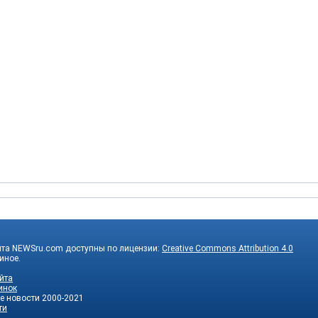
йта NEWSru.com доступны по лицензии:
Creative Commons Attribution 4.0
 иное.
йта
инок
е новости
2000-2021
ти