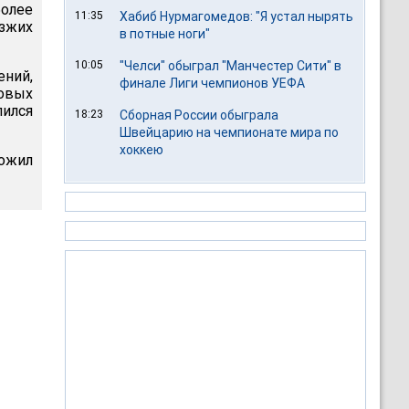
более
11:35
Хабиб Нурмагомедов: "Я устал нырять
езжих
в потные ноги"
10:05
"Челси" обыграл "Манчестер Сити" в
ний,
финале Лиги чемпионов УЕФА
совых
лился
18:23
Сборная России обыграла
Швейцарию на чемпионате мира по
хоккею
ожил