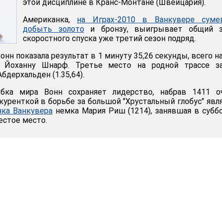
этой дисциплине в Кранс-Монтане (Швейцария).
Американка,
на Играх-2010 в Ванкувере суме
добыть золото
и бронзу, выигрывает общий з
скоростного спуска уже третий сезон подряд.
онн показала результат в 1 минуту 35,26 секунды, всего на
у Йоханну Шнарф. Третье место на родной трассе за
дерхальден (1.35,64).
бка мира Вонн сохраняет лидерство, набрав 1411 оч
куренткой в борьбе за большой "Хрустальный глобус" явл
нка Ванкувера
немка Мария Риш (1214), занявшая в субб
стое место.