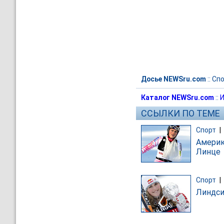
Досье NEWSru.com
::
Спо
Каталог NEWSru.com
::
И
ССЫЛКИ ПО ТЕМЕ
Спорт
|
Америк
Линце
Спорт
|
Линдси