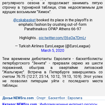
регулярного сезона и продолжает занимать пятую
строчку в турнирной таблице, став недосягаемым для
идущих восьмыми "Химок".
.
@cskabasket
booked its place in the playoffs in
emphatic fashion by crushing out-of-form
Panathinaikos OPAP Athens 66-97
Highlights...
pic.twitter.com/E6sOa7DmLr
— Turkish Airlines EuroLeague (@EuroLeague)
March 5, 2020
Тем временем дебютанты Евролиги - баскетболисты
петербургского "Зенита" - прервали серию из шести
поражений, обыграв в овертайме литовский
"Жальгирис". Встреча в Петербурге завершилась со
счетом 76:75 (12:27, 25:14, 10:12, 19:13, 10:9). Этот успех
не позволил питерцам уйти с последнего места
таблицы.
Досье NEWSru.com
::
Спорт
::
Баскетбол
::
Евролига
Каталог NEWSru.com
::
Информационные интернет-ресурсы