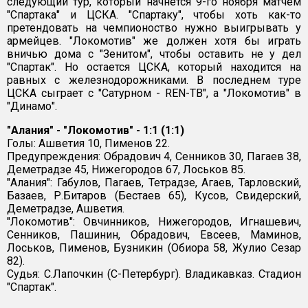
следующий тур, который начнется 9-го ноября матчем
"Спартака" и ЦСКА. "Спартаку", чтобы хоть как-то
претендовать на чемпионоство нужно выигрывать у
армейцев. "Локомотив" же должен хотя бы играть
вничью дома с "Зенитом", чтобы оставить не у дел
"Спартак". Но остается ЦСКА, который находится на
равных с железнодорожниками. В последнем туре
ЦСКА сыграет с "Сатурном - REN-ТВ", а "Локомотив" в
"Динамо".
"Алания" - "Локомотив" - 1:1 (1:1)
Голы: Ашветия 10, Пименов 22.
Предупреждения: Обрадович 4, Сенников 30, Пагаев 38,
Деметрадзе 45, Нижегородов 67, Лоськов 85.
"Алания": Габулов, Пагаев, Тетрадзе, Агаев, Тарловский,
Базаев, Р.Битаров (Бестаев 65), Кусов, Свидерский,
Деметрадзе, Ашветия.
"Локомотив": Овчинников, Нижегородов, Игнашевич,
Сенников, Пашинин, Обрадович, Евсеев, Маминов,
Лоськов, Пименов, Бузникин (Обиора 58, Жулио Сезар
82).
Судья: С.Лапочкин (С-Петербург). Владикавказ. Стадион
"Спартак".