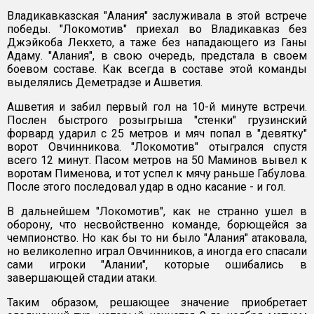
Владикавказская "Алания" заслуживала в этой встрече
победы. "Локомотив" приехал во Владикавказ без
Джэйкоба Лекхето, а таже без нападающего из Ганы
Адаму. "Алания", в свою очередь, предстала в своем
боевом составе. Как всегда в составе этой команды
выделялись Деметрадзе и Ашветия.
Ашветия и забил первый гол на 10-й минуте встречи.
Послен быстрого розыгрыша "стенки" грузинский
форвард ударил с 25 метров и мяч попал в "девятку"
ворот Овчинникова. "Локомотив" отыгрался спустя
всего 12 минут. Пасом метров на 50 Маминов вывел к
воротам Пименова, и тот успел к мячу раньше Габулова.
После этого последовал удар в одно касание - и гол.
В дальнейшем "Локомотив", как не странно ушел в
оборону, что несвойственно команде, борющейся за
чемпионство. Но как бы то ни было "Алания" атаковала,
но великолепно играл Овчинников, а иногда его спасали
сами игроки "Алании", которые ошибались в
завершающей стадии атаки.
Таким образом, решающее значение приобретает