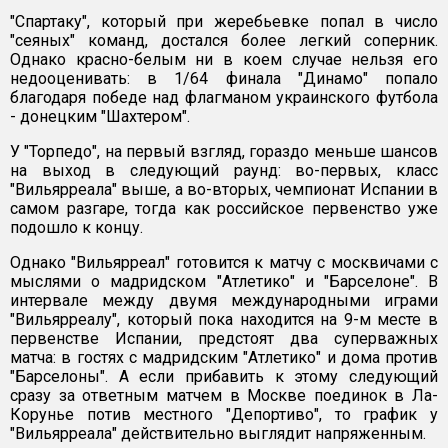
"Спартаку", который при жеребьевке попал в число
"сеяных" команд, достался более легкий соперник.
Однако красно-белым ни в коем случае нельзя его
недооценивать: в 1/64 финала "Динамо" попало
благодаря победе над флагманом украинского футбола
- донецким "Шахтером".
У "Торпедо", на первый взгляд, гораздо меньше шансов
на выход в следующий раунд: во-первых, класс
"Вильярреала" выше, а во-вторых, чемпионат Испании в
самом разгаре, тогда как российское первенство уже
подошло к концу.
Однако "Вильярреал" готовится к матчу с москвичами с
мыслями о мадридском "Атлетико" и "Барселоне". В
интервале между двумя международными играми
"Вильярреалу", который пока находится на 9-м месте в
первенстве Испании, предстоят два суперважных
матча: в гостях с мадридским "Атлетико" и дома против
"Барселоны". А если прибавить к этому следующий
сразу за ответным матчем в Москве поединок в Ла-
Корунье потив местного "Депортиво", то график у
"Вильярреала" действительно выглядит напряженным.