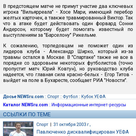
В предстоящем матче не примут участие два ключевых
игрока "Вильярреала" - Хосе Мари, имеющий перебор
желтых карточек, а таакже травмированный Виктор. Так
что в атаке будет действовать один форвард Сонни
Андерсон, которому будет помогать известный по
выступлениям за "Барселону" Рикельме.
К сожалению, торпедовцам не поможет один из
лидеров клуба - Александр Ширко, который из-за
травмы остался в Москве. В "Спартаке" также не все в
порядке со здоровьем некоторых футболистов (точно
пропустит матч Юрий Ковтун), но руководство клуба
надеется, что главная сила красно-белых - Егор Титов -
выйдет на поле в Бухаресте, сообщает РИА "Новости".
Досье NEWSru.com
::
Спорт
::
Футбол
::
Кубок УЕФА
Каталог NEWSru.com
::
Информационные интернет-ресурсы
ССЫЛКИ ПО ТЕМЕ
Спорт
|
31 октября 2003 г.,
Павлюченко дисквалифицирован УЕФА