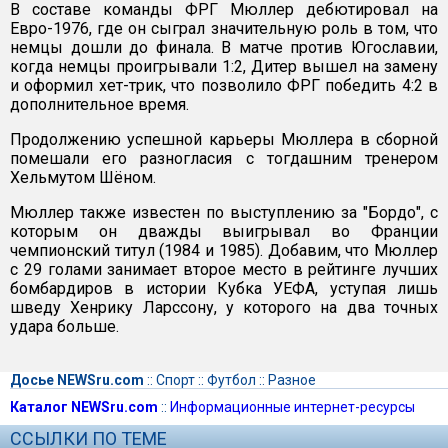
В составе команды ФРГ Мюллер дебютировал на
Евро-1976, где он сыграл значительную роль в том, что
немцы дошли до финала. В матче против Югославии,
когда немцы проигрывали 1:2, Дитер вышел на замену
и оформил хет-трик, что позволило ФРГ победить 4:2 в
дополнительное время.
Продолжению успешной карьеры Мюллера в сборной
помешали его разногласия с тогдашним тренером
Хельмутом Шёном.
Мюллер также известен по выступлению за "Бордо", с
которым он дважды выигрывал во Франции
чемпионский титул (1984 и 1985). Добавим, что Мюллер
с 29 голами занимает второе место в рейтинге лучших
бомбардиров в истории Кубка УЕФА, уступая лишь
шведу Хенрику Ларссону, у которого на два точных
удара больше.
Досье NEWSru.com
::
Спорт
::
Футбол
::
Разное
Каталог NEWSru.com
::
Информационные интернет-ресурсы
ССЫЛКИ ПО ТЕМЕ