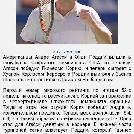
Архив NEWSru.com
Американцы Андре Агасси и Энди Роддик вышли в
полуфинал Открытого чемпионата США по теннису.
Агасси победил Гильермо Корию, и теперь сыграет с
Хуаном-Карлосом Ферреро, а Роддик выиграл у Сьенга
Шалькена и встретится с Давидом Налбандяном.
Первый номер мирового рейтинга по итогам 52-х
недель наконец-то рассчитался с Корией за поражение
в четвертьфинале Открытого чемпионата Франции.
Тогда в этом же раунде Кория победил Андре в
изнурительном поединке. Теперь верх взял Агасси - 6:4,
6:3, 7:5. Таким образом, полуфинал нынешнего U.S. Open
стал для Агасси девятым в карьере. В нижней части
турнирной сетки властвует Роддик, который "вынес