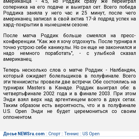
американца - 4:5, но Роддик сразу же переиграл
соперника на его подаче и выиграл сет. Всего победа
Роддика заняла у него час и 25 минут, после чего
американец записал в свой актив 17-й подряд успех на
хард-покрытии в нынешнем сезоне.
После матча Роддик больше смеялся на пресс-
конференции. "Как же я хочу отдохнуть. После турнира я
точно устрою себе каникулы. Но он еще не закончился и
надо немного поработать", - с улыбкой сказал
американец.
Теперь несколько слов о матче Роддик - Налбандян,
который ожидает болельщиков в полуфинале. Всего
эти теннисисты провели две встречи. Обе состоялись на
турнирах Masters в Канаде. Роддик выиграл обе: в
четвертьфинале 2002 года и в финале 2003. При этом
Энди взял верх над аргентинцем всего в двух сетах.
Таким образом есть вероятность, что и в полуфинале
U.S. Open Энди не будет церемониться со своим
оппонентом.
Досье NEWSru.com
::
Спорт
::
Теннис
::
US Open