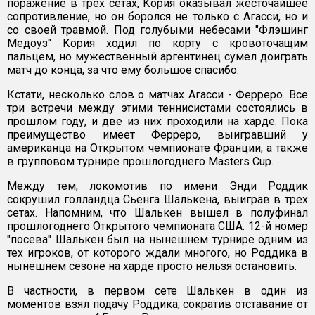
поражение в трех сетах, Кория оказывал жесточайшее
сопротивление, но он боролся не только с Агасси, но и
со своей травмой. Под голубыми небесами "Флэшинг
Медоуз" Кория ходил по корту с кровоточащим
пальцем, но мужественный аргентинец сумел доиграть
матч до конца, за что ему большое спасибо.
Кстати, несколько слов о матчах Агасси - Ферреро. Все
три встречи между этими теннисистами состоялись в
прошлом году, и две из них проходили на харде. Пока
преимущество имеет Ферреро, выигравший у
американца на Открытом чемпионате Франции, а также
в групповом турнире прошлогоднего Masters Cup.
Между тем, локомотив по имени Энди Роддик
сокрушил голландца Сьенга Шалькена, выиграв в трех
сетах. Напомним, что Шалькен вышел в полуфинал
прошлогоднего Открытого чемпионата США. 12-й номер
"посева" Шалькен был на нынешнем турнире одним из
тех игроков, от которого ждали многого, но Роддика в
нынешнем сезоне на харде просто нельзя остановить.
В частности, в первом сете Шалькен в один из
моментов взял подачу Роддика, сократив отставание от