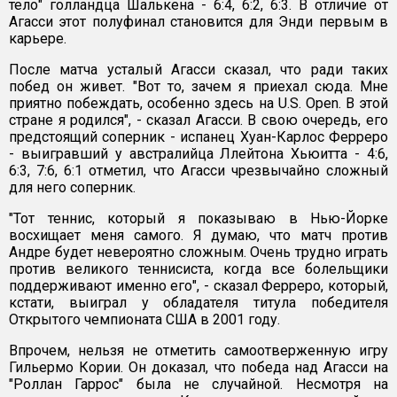
тело" голландца Шалькена - 6:4, 6:2, 6:3. В отличие от
Агасси этот полуфинал становится для Энди первым в
карьере.
После матча усталый Агасси сказал, что ради таких
побед он живет. "Вот то, зачем я приехал сюда. Мне
приятно побеждать, особенно здесь на U.S. Open. В этой
стране я родился", - сказал Агасси. В свою очередь, его
предстоящий соперник - испанец Хуан-Карлос Ферреро
- выигравший у австралийца Ллейтона Хьюитта - 4:6,
6:3, 7:6, 6:1 отметил, что Агасси чрезвычайно сложный
для него соперник.
"Тот теннис, который я показываю в Нью-Йорке
восхищает меня самого. Я думаю, что матч против
Андре будет невероятно сложным. Очень трудно играть
против великого теннисиста, когда все болельщики
поддерживают именно его", - сказал Ферреро, который,
кстати, выиграл у обладателя титула победителя
Открытого чемпионата США в 2001 году.
Впрочем, нельзя не отметить самоотверженную игру
Гильермо Кории. Он доказал, что победа над Агасси на
"Роллан Гаррос" была не случайной. Несмотря на