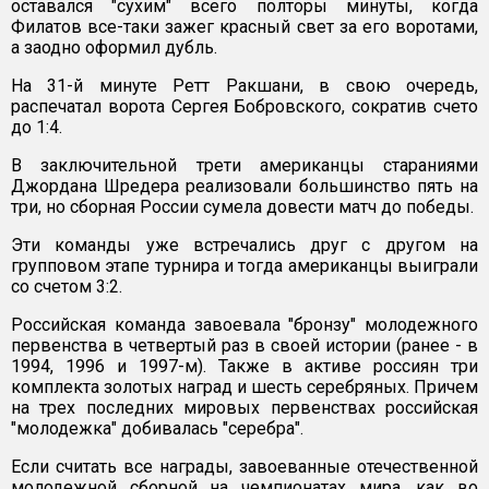
оставался "сухим" всего полторы минуты, когда
Филатов все-таки зажег красный свет за его воротами,
а заодно оформил дубль.
На 31-й минуте Ретт Ракшани, в свою очередь,
распечатал ворота Сергея Бобровского, сократив счето
до 1:4.
В заключительной трети американцы стараниями
Джордана Шредера реализовали большинство пять на
три, но сборная России сумела довести матч до победы.
Эти команды уже встречались друг с другом на
групповом этапе турнира и тогда американцы выиграли
со счетом 3:2.
Российская команда завоевала "бронзу" молодежного
первенства в четвертый раз в своей истории (ранее - в
1994, 1996 и 1997-м). Также в активе россиян три
комплекта золотых наград и шесть серебряных. Причем
на трех последних мировых первенствах российская
"молодежка" добивалась "серебра".
Если считать все награды, завоеванные отечественной
молодежной сборной на чемпионатах мира, как во