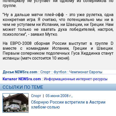
потенциалу не уступает ни одному из соперников по
группе.
"Ну а дальше матчи плей-офф - это уже рулетка, одна
конкретная игра. Я считаю, что потенциально мы ни в
чем не уступаем ни Испании, ни Швеции, ни Греции. Нам
может только не хватать духа победителей, настроя,
психологии", - заявил Мутко.
На ЕВРО-2008 сборная России выступит в группе D
вместе с командами Испании, Греции и Швеции.
Первым соперником подопечных Гуса Хиддинка станут
испанцы (матч состоится 10 июня).
Досье NEWSru.com
::
Спорт
::
Футбол
::
Чемпионат Европы
Каталог NEWSru.com
::
Информационные интернет-ресурсы
ССЫЛКИ ПО ТЕМЕ
Спорт
|
05 июня 2008 г.,
Сборную России встретили в Австрии
хлебом-солью